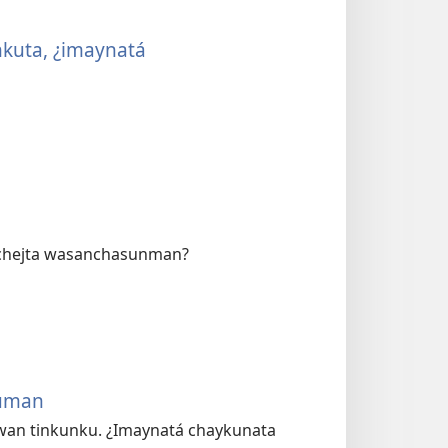
kuta, ¿imaynatá
nchejta wasanchasunman?
kuman
an tinkunku. ¿Imaynatá chaykunata