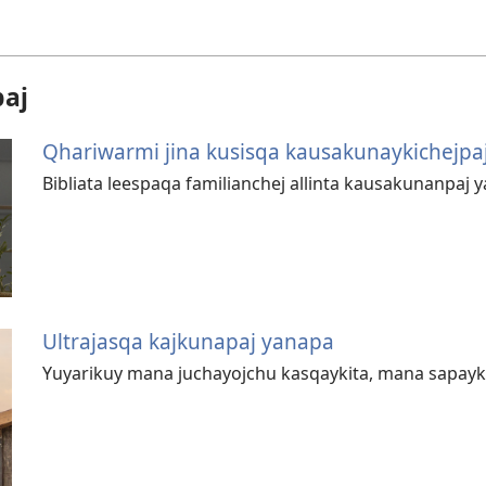
paj
Qhariwarmi jina kusisqa kausakunaykichejpaj
Bibliata leespaqa familianchej allinta kausakunanpaj
Ultrajasqa kajkunapaj yanapa
Yuyarikuy mana juchayojchu kasqaykita, mana sapayk