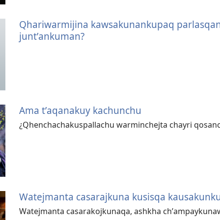
Qhariwarmijina kawsakunankupaq parlasqan
juntʼankuman?
Ama tʼaqanakuy kachunchu
¿Qhenchachakuspallachu warminchejta chayri qosa
Watejmanta casarajkuna kusisqa kausakun
Watejmanta casarakojkunaqa, ashkha chʼampaykunaw