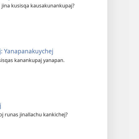
 jina kusisqa kausakunankupaj?
j: Yanapanakuychej
isqas kanankupaj yanapan.
j
j runas jinallachu kankichej?