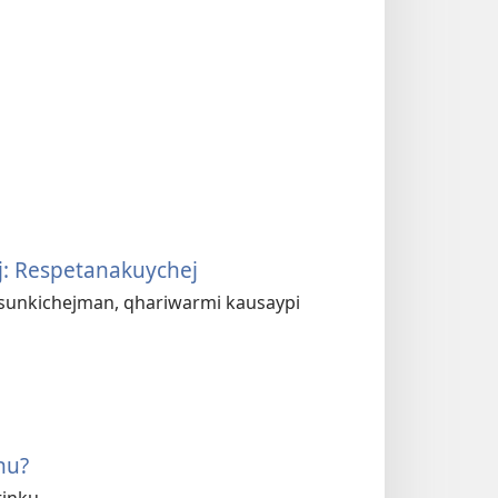
j: Respetanakuychej
asunkichejman, qhariwarmi kausaypi
hu?
inku.