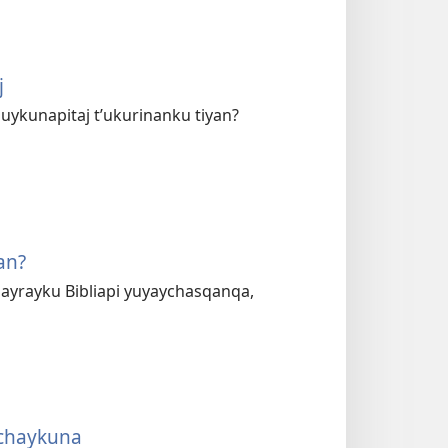
j
uykunapitaj tʼukurinanku tiyan?
an?
hayrayku Bibliapi yuyaychasqanqa,
ychaykuna