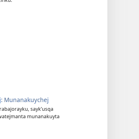
aj: Munanakuychej
abajorayku, saykʼusqa
a watejmanta munanakuyta