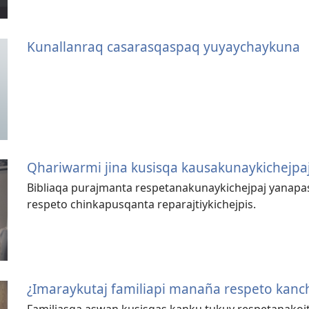
Kunallanraq casarasqaspaq yuyaychaykuna
Qhariwarmi jina kusisqa kausakunaykichejpa
Bibliaqa purajmanta respetanakunaykichejpaj yanap
respeto chinkapusqanta reparajtiykichejpis.
¿Imaraykutaj familiapi manaña respeto kanc
Familiasqa aswan kusisqas kanku tukuy respetanakojt