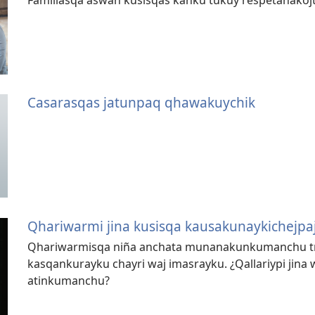
Casarasqas jatunpaq qhawakuychik
Qhariwarmi jina kusisqa kausakunaykichejp
Qhariwarmisqa niña anchata munanakunkumanchu tr
kasqankurayku chayri waj imasrayku. ¿Qallariypi jin
atinkumanchu?