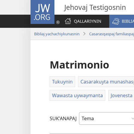
JW.ORG
Jehovaj Testigosnin
QALLARIYNIN
BIBLI
Bibliaj yachachiykunasnin
Casarasqaspaj familiasp
Matrimonio
Tukuynin
Casarakuyta munashas
Wawasta uywaymanta
Jovenesta
SUKʼANAPAJ