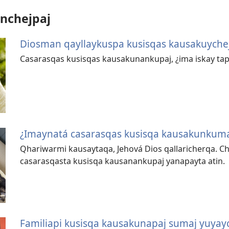
anchejpaj
Diosman qayllaykuspa kusisqas kausakuyche
Casarasqas kusisqas kausakunankupaj, ¿ima iskay tap
¿Imaynatá casarasqas kusisqa kausakunkum
Qhariwarmi kausaytaqa, Jehová Dios qallaricherqa. C
casarasqasta kusisqa kausanankupaj yanapayta atin.
Familiapi kusisqa kausakunapaj sumaj yuya