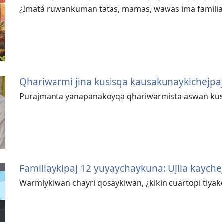
¿Imatá ruwankuman tatas, mamas, wawas ima familia
Qhariwarmi jina kusisqa kausakunaykichejpa
Purajmanta yanapanakoyqa qhariwarmista aswan kus
Familiaykipaj 12 yuyaychaykuna: Ujlla kayche
Warmiykiwan chayri qosaykiwan, ¿kikin cuartopi tiyako