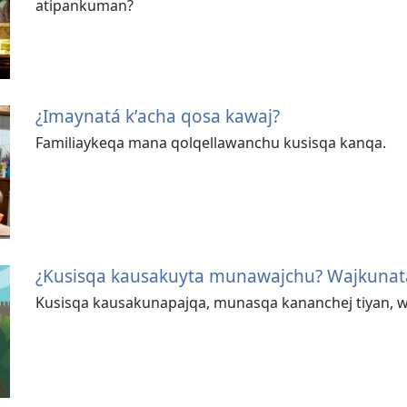
atipankuman?
¿Imaynatá kʼacha qosa kawaj?
Familiaykeqa mana qolqellawanchu kusisqa kanqa.
¿Kusisqa kausakuyta munawajchu? Wajkuna
Kusisqa kausakunapajqa, munasqa kananchej tiyan, 