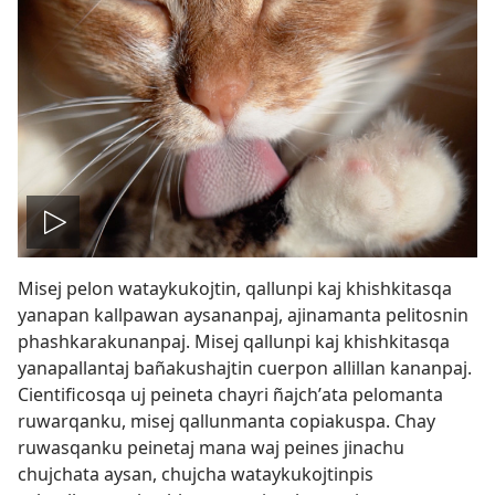
Reproducir
Misej pelon wataykukojtin, qallunpi kaj khishkitasqa
video
yanapan kallpawan aysananpaj, ajinamanta pelitosnin
phashkarakunanpaj. Misej qallunpi kaj khishkitasqa
yanapallantaj bañakushajtin cuerpon allillan kananpaj.
Cientificosqa uj peineta chayri ñajchʼata pelomanta
ruwarqanku, misej qallunmanta copiakuspa. Chay
ruwasqanku peinetaj mana waj peines jinachu
chujchata aysan, chujcha wataykukojtinpis