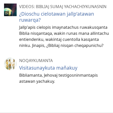
VIDEOS: BIBLIAJ SUMAJ YACHACHIYKUNASNIN
¿Dioschu cielotawan jallpʼatawan
ruwarqa?
Jallpʼapis cielopis imaynatachus ruwakusqanta
Biblia nisqantaqa, wakin runas mana allintachu
entiendenku, wakintaj cuentolla kasqanta
ninku. Jinapis, ¿Bibliaj nisqan cheqapunichu?
NOQAYKUMANTA
Visitasunaykuta mañakuy
Bibliamanta, Jehovaj testigosninmantapis
astawan yachakuy.