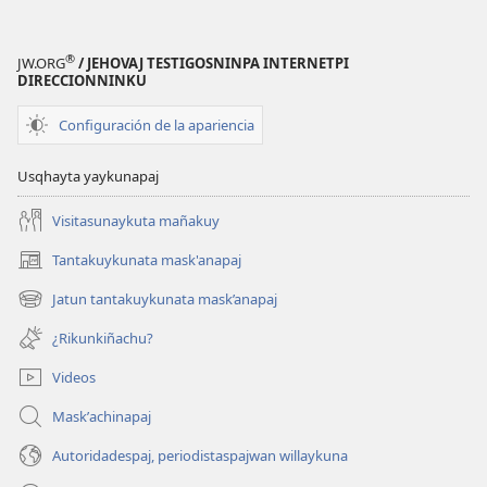
®
JW.ORG
/ JEHOVAJ TESTIGOSNINPA INTERNETPI
DIRECCIONNINKU
Configuración de la apariencia
Usqhayta yaykunapaj
Visitasunaykuta mañakuy
Tantakuykunata mask'anapaj
(opens
new
Jatun tantakuykunata mask’anapaj
(opens
window)
new
¿Rikunkiñachu?
window)
Videos
Maskʼachinapaj
Autoridadespaj, periodistaspajwan willaykuna