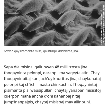
Aswan qayllitamanta misej qallitunpi khishkitas jina.
Sapa día misiqa, qallunwan 48 mililitrosta jina
thoqayninta pelonpi, qaranpi ima saqeyta atin. Chay
thoqayninpitaj kan juchʼuy khuritus jina, chaykunataj
pelonpi kaj chʼichi imasta chinkachin. Thoqaynintaj
pisimanta pisi wausipullan, chaytaj yanapan misisitoj
cuerpon mana ancha qʼoñi kananpaj nitaj
jumpʼinanpajpis, chaytaj misispaj may allinpuni.