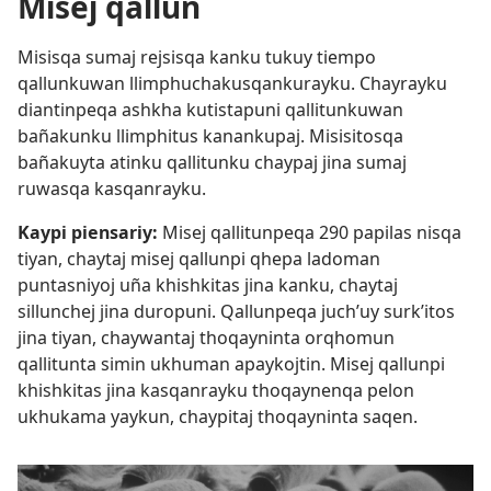
Misej qallun
Misisqa sumaj rejsisqa kanku tukuy tiempo
qallunkuwan llimphuchakusqankurayku. Chayrayku
diantinpeqa ashkha kutistapuni qallitunkuwan
bañakunku llimphitus kanankupaj. Misisitosqa
bañakuyta atinku qallitunku chaypaj jina sumaj
ruwasqa kasqanrayku.
Kaypi piensariy:
Misej qallitunpeqa 290 papilas nisqa
tiyan, chaytaj misej qallunpi qhepa ladoman
puntasniyoj uña khishkitas jina kanku, chaytaj
sillunchej jina duropuni. Qallunpeqa juchʼuy surkʼitos
jina tiyan, chaywantaj thoqayninta orqhomun
qallitunta simin ukhuman apaykojtin. Misej qallunpi
khishkitas jina kasqanrayku thoqaynenqa pelon
ukhukama yaykun, chaypitaj thoqayninta saqen.