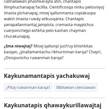
calmallawan phashkarayta atin, chantapis
llimphuchanapaj facillla. Cientificosqa ninku pelosniyoj
imasta pichanapaj, misej qallunmanta copiakuspa
wakin imasta ruwáy atikusqanta. Chantapis
yanapallanmantaj jampista, cremasta maypichus
cuerponchejpi ashkha pelo kashan chayman
churakunapaj.
¿Ima niwajtaj?
Misej qallunpi juchʼuy khishkitas
kasqan, ¿jinallamantachu rikhurinman karqa? Chayri,
¿Diospunichu ruwanman karqa?
Kaykunamantapis yachakuwaj
¿Pitaj ruwanman karqa?
Bibliawan cienciawan
Kaykunatapis qhawaykurillawajtaj