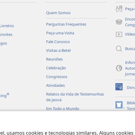
Peça 
Quem Somos
Encon
Perguntas Frequentes
(abre
Cong
Livretos
nova
Peça uma Visita
Víde
onvites
janela)
Fale Conosco
igos
Busc
Visitas a Betel
Reuniões
Infor
Celebração
Autor
Jorna
Congressos
Atividades
Don
(abre
Relatos da Vida de Testemunhas
®
ting
nova
de Jeová
janela)
Bibl
(abre
Em Todo o Mundo
Torr
nova
JW L
janela)
is em Áudio
licas Dramatizadas
el, usamos cookies e tecnologias similares. Alguns cookies