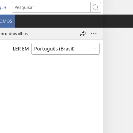
g in
bre
Pesquisar
ova
SOMOS
nela)
om outros olhos
LER EM