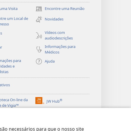
uma Visita
Encontre uma Reunião
(abre
nova
tre um Local de
Novidades
janela)
resso
Vídeos com
os
audiodescrições
Informações para
ar
Médicos
mações para
Ajuda
idades e
listas
ativos
ioteca On-line da
®
JW Hub
(abre
e de Vigia™
nova
®
janela)
ibrary
Watchtower Library
 são necessários para que o nosso site