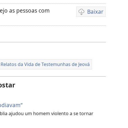
vejo as pessoas com
Baixar
Opções
de
download
de
vídeo
Relatos da Vida de Testemunhas de Jeová
ostar
odiavam”
blia ajudou um homem violento a se tornar