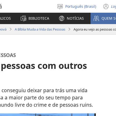
á
Português (Brasil)
Lo
Selecione
(a
o
n
BLICOS
BIBLIOTECA
NOTÍCIAS
QUEM 
idioma
ja
eová
A Bíblia Muda a Vida das Pessoas
Agora eu vejo as pessoas c
ESSOAS
s pessoas com outros
 conseguiu deixar para trás uma vida
usa a maior parte do seu tempo para
undo livre do crime e de pessoas ruins.