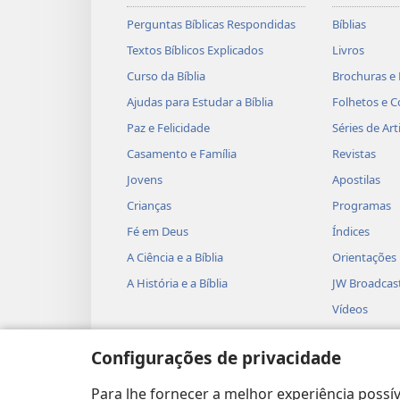
Perguntas Bíblicas Respondidas
Bíblias
Textos Bíblicos Explicados
Livros
Curso da Bíblia
Brochuras e 
Ajudas para Estudar a Bíblia
Folhetos e C
Paz e Felicidade
Séries de Art
Casamento e Família
Revistas
Jovens
Apostilas
Crianças
Programas
Fé em Deus
Índices
A Ciência e a Bíblia
Orientações
A História e a Bíblia
JW Broadcas
Vídeos
Músicas
Configurações de privacidade
Peças Teatra
Leituras Bíb
Para lhe fornecer a melhor experiência possív