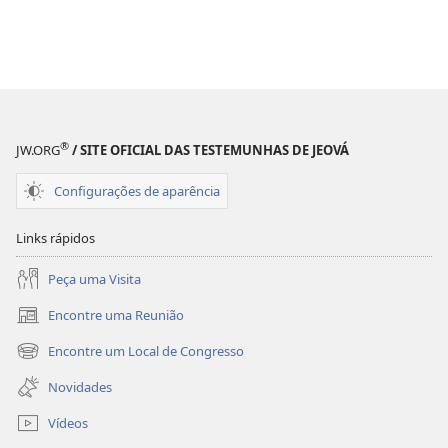
®
JW.ORG
/ SITE OFICIAL DAS TESTEMUNHAS DE JEOVÁ
Configurações de aparência
Links rápidos
Peça uma Visita
Encontre uma Reunião
(abre
nova
Encontre um Local de Congresso
(abre
janela)
nova
Novidades
janela)
Vídeos