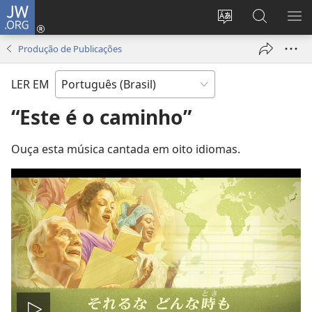
JW.ORG
Log
in
Mudar
Buscar
EXI
(abre
o
no
ME
Produção de Publicações
nova
idioma
JW.ORG
janela)
do
LER EM
site
“Este é o caminho”
Ouça esta música cantada em oito idiomas.