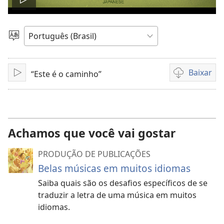
Reproduzir
vídeo
Escolher
idioma
Baixar
“Este é o caminho”
Reproduzir
Opções
de
download
de
vídeo
Achamos que você vai gostar
PRODUÇÃO DE PUBLICAÇÕES
Belas músicas em muitos idiomas
Saiba quais são os desafios específicos de se
traduzir a letra de uma música em muitos
idiomas.