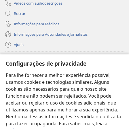
Vídeos com audiodescrições
Buscar
Informações para Médicos
Informações para Autoridades e Jornalistas
Ajuda
Donativos
(abre
Configurações de privacidade
nova
janela)
Para lhe fornecer a melhor experiência possível,
Biblioteca On-line da Torre de Vigia™
(abre
usamos cookies e tecnologias similares. Alguns
nova
®
JW Hub
cookies são necessários para que o nosso site
janela)
(abre
funcione e não podem ser rejeitados. Você pode
nova
®
JW Library
janela)
aceitar ou rejeitar o uso de cookies adicionais, que
utilizamos apenas para melhorar a sua experiência.
Watchtower Library
Nenhuma dessas informações é vendida ou utilizada
para fazer propaganda. Para saber mais, leia a