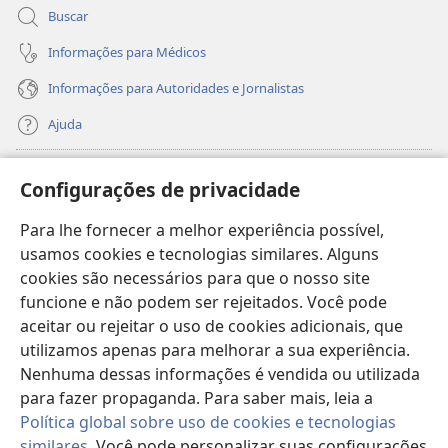
Buscar
Informações para Médicos
Informações para Autoridades e Jornalistas
Ajuda
Donativos
(abre
Configurações de privacidade
nova
janela)
Para lhe fornecer a melhor experiência possível,
Biblioteca On-line da Torre de Vigia™
(abre
usamos cookies e tecnologias similares. Alguns
nova
®
JW Hub
cookies são necessários para que o nosso site
janela)
(abre
funcione e não podem ser rejeitados. Você pode
nova
®
JW Library
janela)
aceitar ou rejeitar o uso de cookies adicionais, que
utilizamos apenas para melhorar a sua experiência.
Watchtower Library
Nenhuma dessas informações é vendida ou utilizada
para fazer propaganda. Para saber mais, leia a
Política global sobre uso de cookies e tecnologias
similares
. Você pode personalizar suas configurações