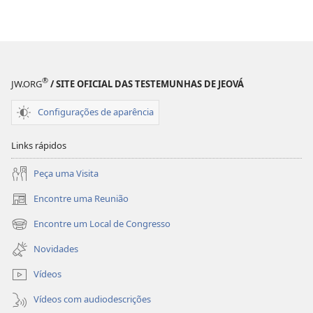
®
JW.ORG
/ SITE OFICIAL DAS TESTEMUNHAS DE JEOVÁ
Configurações de aparência
Links rápidos
Peça uma Visita
Encontre uma Reunião
(abre
nova
Encontre um Local de Congresso
(abre
janela)
nova
Novidades
janela)
Vídeos
Vídeos com audiodescrições