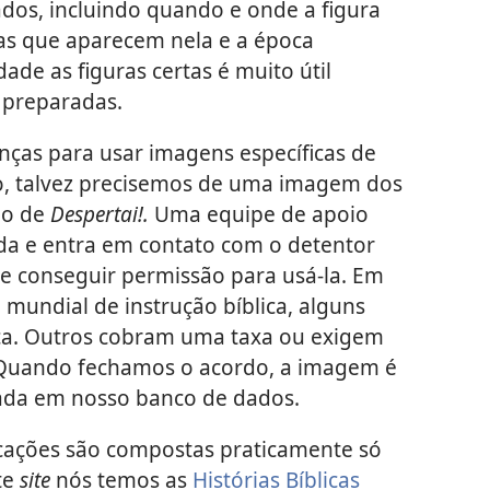
ados, incluindo quando e onde a figura
as que aparecem nela e a época
dade as figuras certas é muito útil
 preparadas.
enças para usar imagens específicas de
o, talvez precisemos de uma imagem dos
go de
Despertai!.
Uma equipe de apoio
da e entra em contato com o detentor
de conseguir permissão para usá-la. Em
mundial de instrução bíblica, alguns
a. Outros cobram uma taxa ou exigem
 Quando fechamos o acordo, a imagem é
gada em nosso banco de dados.
cações são compostas praticamente só
te
site
nós temos as
Histórias Bíblicas