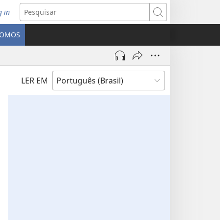
g in
bre
Pesquisar
ova
SOMOS
nela)
LER EM