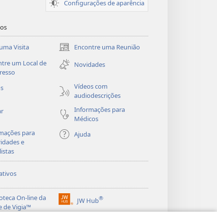
Configurações de aparência
dos
uma Visita
Encontre uma Reunião
(abre
nova
tre um Local de
Novidades
janela)
resso
Vídeos com
os
audiodescrições
Informações para
ar
Médicos
mações para
Ajuda
idades e
listas
ativos
ioteca On-line da
®
JW Hub
(abre
e de Vigia™
nova