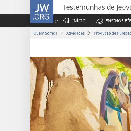
JW.ORG
Testemunhas de Jeov
INÍCIO
ENSINOS BÍ
Quem Somos
Atividades
Produção de Publica