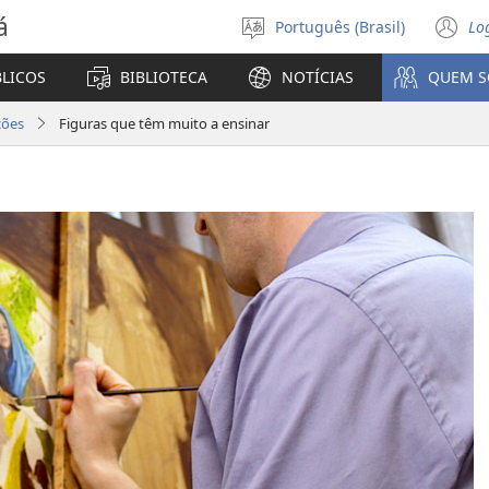
á
Português (Brasil)
Lo
Selecione
(a
o
n
BLICOS
BIBLIOTECA
NOTÍCIAS
QUEM 
idioma
ja
ções
Figuras que têm muito a ensinar