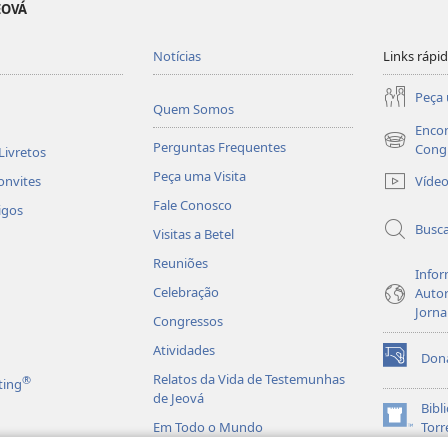
EOVÁ
Notícias
Links rápi
Peça 
Quem Somos
Encon
Perguntas Frequentes
(abre
Cong
Livretos
nova
Peça uma Visita
Víde
onvites
janela)
Fale Conosco
igos
Busc
Visitas a Betel
Reuniões
Infor
Celebração
Autor
Jorna
Congressos
Atividades
Don
(abre
Relatos da Vida de Testemunhas
®
ting
nova
de Jeová
janela)
Bibl
(abre
Em Todo o Mundo
Torr
nova