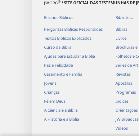
®
JW.ORG
/ SITE OFICIAL DAS TESTEMUNHAS DE J
Ensinos Bíblicos
Biblioteca
Perguntas Bíblicas Respondidas
Bíblias
Textos Bíblicos Explicados
Livros
Curso da Bíblia
Brochuras e 
Ajudas para Estudar a Bíblia
Folhetos e C
Paz e Felicidade
Séries de Art
Casamento e Família
Revistas
Jovens
Apostilas
Crianças
Programas
Fé em Deus
Índices
A Ciência e a Bíblia
Orientações
A História e a Bíblia
JW Broadcas
Vídeos
Músicas