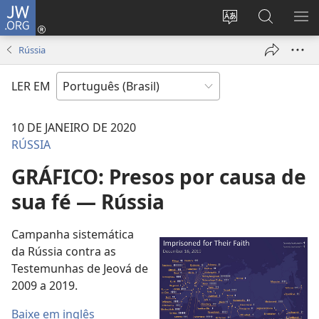
JW.ORG
Log
in
Mudar
Buscar
EXI
(abre
o
no
ME
Rússia
nova
idioma
JW.ORG
janela)
do
LER EM
site
10 DE JANEIRO DE 2020
RÚSSIA
GRÁFICO: Presos por causa de
sua fé — Rússia
Campanha sistemática
da Rússia contra as
Testemunhas de Jeová de
2009 a 2019.
Baixe em inglês