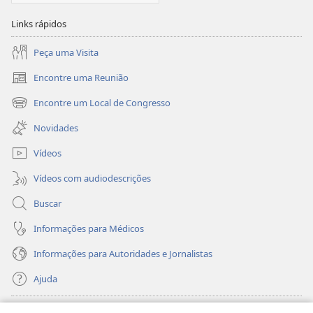
Links rápidos
Peça uma Visita
Encontre uma Reunião
(abre
nova
Encontre um Local de Congresso
(abre
janela)
nova
Novidades
janela)
Vídeos
Vídeos com audiodescrições
Buscar
Informações para Médicos
Informações para Autoridades e Jornalistas
Ajuda