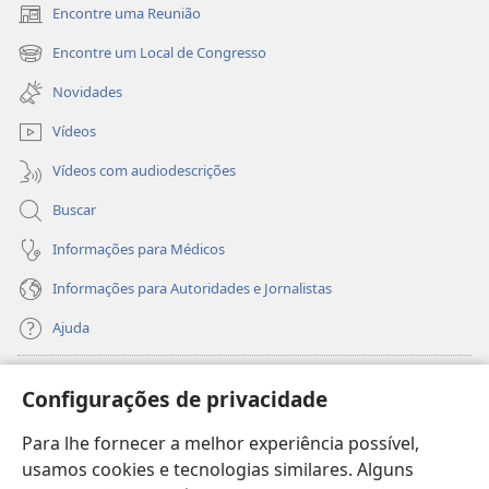
Encontre uma Reunião
(abre
nova
Encontre um Local de Congresso
(abre
janela)
nova
Novidades
janela)
Vídeos
Vídeos com audiodescrições
Buscar
Informações para Médicos
Informações para Autoridades e Jornalistas
Ajuda
Donativos
(abre
Configurações de privacidade
nova
janela)
Para lhe fornecer a melhor experiência possível,
Biblioteca On-line da Torre de Vigia™
(abre
usamos cookies e tecnologias similares. Alguns
nova
®