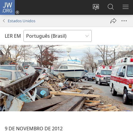
JW.ORG
Log
in
Mudar
Buscar
EXI
(abre
o
no
ME
Estados Unidos
nova
idioma
JW.ORG
janela)
do
LER EM
site
9 DE NOVEMBRO DE 2012