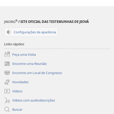
®
JW.ORG
/ SITE OFICIAL DAS TESTEMUNHAS DE JEOVÁ
Configurações de aparência
Links rápidos
Peça uma Visita
Encontre uma Reunião
(abre
nova
Encontre um Local de Congresso
(abre
janela)
nova
Novidades
janela)
Vídeos
Vídeos com audiodescrições
Buscar