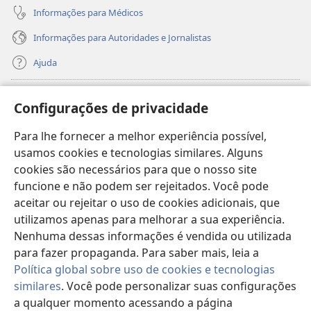
Informações para Médicos
Informações para Autoridades e Jornalistas
Ajuda
Donativos
(abre
Configurações de privacidade
nova
janela)
Para lhe fornecer a melhor experiência possível,
Biblioteca On-line da Torre de Vigia™
(abre
usamos cookies e tecnologias similares. Alguns
nova
®
JW Hub
cookies são necessários para que o nosso site
janela)
(abre
funcione e não podem ser rejeitados. Você pode
nova
®
JW Library
janela)
aceitar ou rejeitar o uso de cookies adicionais, que
utilizamos apenas para melhorar a sua experiência.
Watchtower Library
Nenhuma dessas informações é vendida ou utilizada
para fazer propaganda. Para saber mais, leia a
Política global sobre uso de cookies e tecnologias
similares
. Você pode personalizar suas configurações
Copyright
© 2026 Watch Tower Bible and Tract Society of Pennsylvania.
a qualquer momento acessando a página