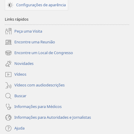
Configurações de aparência
Links rápidos
Peça uma Visita
Encontre uma Reunião
(abre
nova
Encontre um Local de Congresso
(abre
janela)
nova
Novidades
janela)
Vídeos
Vídeos com audiodescrições
Buscar
Informações para Médicos
Informações para Autoridades e Jornalistas
Ajuda