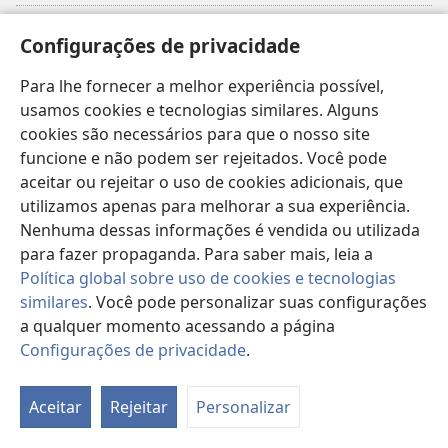
Donativos
(abre
Configurações de privacidade
nova
janela)
Para lhe fornecer a melhor experiência possível,
Biblioteca On-line da Torre de Vigia™
(abre
usamos cookies e tecnologias similares. Alguns
nova
®
JW Hub
cookies são necessários para que o nosso site
janela)
(abre
funcione e não podem ser rejeitados. Você pode
nova
®
JW Library
janela)
aceitar ou rejeitar o uso de cookies adicionais, que
utilizamos apenas para melhorar a sua experiência.
Watchtower Library
Nenhuma dessas informações é vendida ou utilizada
para fazer propaganda. Para saber mais, leia a
Política global sobre uso de cookies e tecnologias
similares
. Você pode personalizar suas configurações
Copyright
© 2026 Watch Tower Bible and Tract Society of Pennsylvania.
a qualquer momento acessando a página
TERMOS DE USO
|
POLÍTICA DE PRIVACIDADE
|
CONFIGURAÇÕES DE
Configurações de privacidade
.
PRIVACIDADE
Aceitar
Rejeitar
Personalizar