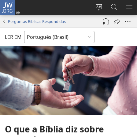
JW.ORG
Log
in
Mudar
Buscar
EXI
(abre
o
no
ME
Perguntas Bíblicas Respondidas
nova
idioma
JW.ORG
janela)
do
LER EM
site
O que a Bíblia diz sobre