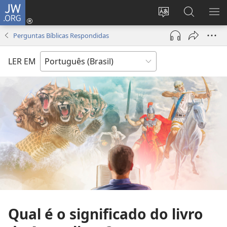
JW.ORG
Log
in
Mudar
Buscar
EXI
(abre
o
no
ME
Perguntas Bíblicas Respondidas
nova
idioma
JW.ORG
janela)
do
LER EM
site
Qual é o significado do livro