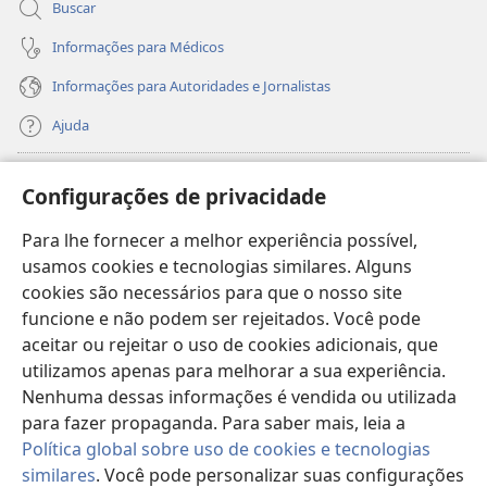
Buscar
Informações para Médicos
Informações para Autoridades e Jornalistas
Ajuda
Donativos
(abre
Configurações de privacidade
nova
janela)
Para lhe fornecer a melhor experiência possível,
Biblioteca On-line da Torre de Vigia™
(abre
usamos cookies e tecnologias similares. Alguns
nova
®
JW Hub
cookies são necessários para que o nosso site
janela)
(abre
funcione e não podem ser rejeitados. Você pode
nova
®
JW Library
janela)
aceitar ou rejeitar o uso de cookies adicionais, que
utilizamos apenas para melhorar a sua experiência.
Watchtower Library
Nenhuma dessas informações é vendida ou utilizada
para fazer propaganda. Para saber mais, leia a
Política global sobre uso de cookies e tecnologias
similares
. Você pode personalizar suas configurações