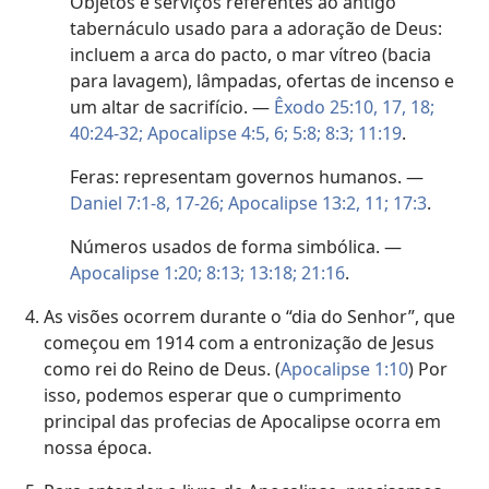
Objetos e serviços referentes ao antigo
tabernáculo usado para a adoração de Deus:
incluem a arca do pacto, o mar vítreo (bacia
para lavagem), lâmpadas, ofertas de incenso e
um altar de sacrifício. —
Êxodo 25:10,
17, 18;
40:24-32;
Apocalipse 4:5, 6;
5:8;
8:3;
11:19
.
Feras: representam governos humanos. —
Daniel 7:1-8,
17-26;
Apocalipse 13:2,
11;
17:3
.
Números usados de forma simbólica. —
Apocalipse 1:20;
8:13;
13:18;
21:16
.
As visões ocorrem durante o “dia do Senhor”, que
começou em 1914 com a entronização de Jesus
como rei do Reino de Deus. (
Apocalipse 1:10
) Por
isso, podemos esperar que o cumprimento
principal das profecias de Apocalipse ocorra em
nossa época.