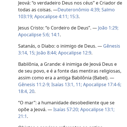
Jeová: “o verdadeiro Deus nos céus” e Criador de
todas as coisas. —
Deuteronômio 4:39;
Salmo
103:19;
Apocalipse 4:11;
15:3
.
Jesus Cristo: “o Cordeiro de Deus”. —
João 1:29;
Apocalipse 5:6;
14:1
.
Satanás, o Diabo: o inimigo de Deus. —
Gênesis
3:14, 15;
João 8:44;
Apocalipse 12:9
.
Babilônia, a Grande: é inimiga de Jeová Deus e
de seu povo, e é a fonte das mentiras religiosas,
assim como era a antiga Babilônia (Babel). —
Gênesis 11:2-9;
Isaías 13:1,
11;
Apocalipse 17:4-6;
18:4,
20
.
“O mar”: a humanidade desobediente que se
opõe a Jeová. —
Isaías 57:20;
Apocalipse 13:1;
21:1
.