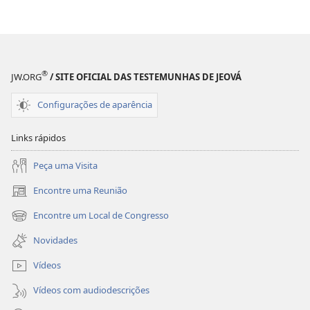
®
JW.ORG
/ SITE OFICIAL DAS TESTEMUNHAS DE JEOVÁ
Configurações de aparência
Links rápidos
Peça uma Visita
Encontre uma Reunião
(abre
nova
Encontre um Local de Congresso
(abre
janela)
nova
Novidades
janela)
Vídeos
Vídeos com audiodescrições