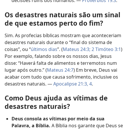
decisões ruins dos humanos. —
Provérbios 19:3
.
Os desastres naturais são um sinal
de que estamos perto do fim?
Sim. As profecias bíblicas mostram que aconteceriam
desastres naturais durante o “final do sistema de
coisas”, ou “
últimos dias
”. (
Mateus 24:3;
2 Timóteo 3:1
)
Por exemplo, falando sobre os nossos dias, Jesus
disse: “Haverá falta de alimentos e terremotos num
lugar após outro.” (
Mateus 24:7
) Em breve, Deus vai
acabar com tudo que causa sofrimento, inclusive os
desastres naturais. —
Apocalipse 21:3, 4
.
Como Deus ajuda as vítimas de
desastres naturais?
Deus consola as vítimas por meio da sua
Palavra, a Bíblia.
A Bíblia nos garante que Deus se