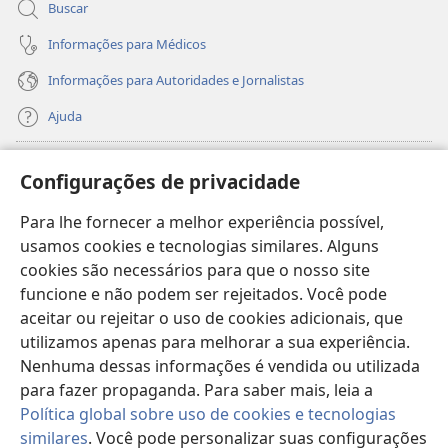
Buscar
Informações para Médicos
Informações para Autoridades e Jornalistas
Ajuda
Donativos
(abre
Configurações de privacidade
nova
janela)
Para lhe fornecer a melhor experiência possível,
Biblioteca On-line da Torre de Vigia™
(abre
usamos cookies e tecnologias similares. Alguns
nova
®
JW Hub
cookies são necessários para que o nosso site
janela)
(abre
funcione e não podem ser rejeitados. Você pode
nova
®
JW Library
janela)
aceitar ou rejeitar o uso de cookies adicionais, que
utilizamos apenas para melhorar a sua experiência.
Watchtower Library
Nenhuma dessas informações é vendida ou utilizada
para fazer propaganda. Para saber mais, leia a
Política global sobre uso de cookies e tecnologias
similares
. Você pode personalizar suas configurações