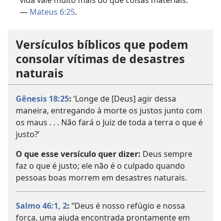
vida vale muito mais do que coisas materiais.
—
Mateus 6:25
.
Versículos bíblicos que podem
consolar vítimas de desastres
naturais
Gênesis 18:25
:
‘Longe de [Deus] agir dessa
maneira, entregando à morte os justos junto com
os maus . . . Não fará o Juiz de toda a terra o que é
justo?’
O que esse versículo quer dizer:
Deus sempre
faz o que é justo; ele não é o culpado quando
pessoas boas morrem em desastres naturais.
Salmo 46:1, 2
:
“Deus é nosso refúgio e nossa
força, uma ajuda encontrada prontamente em