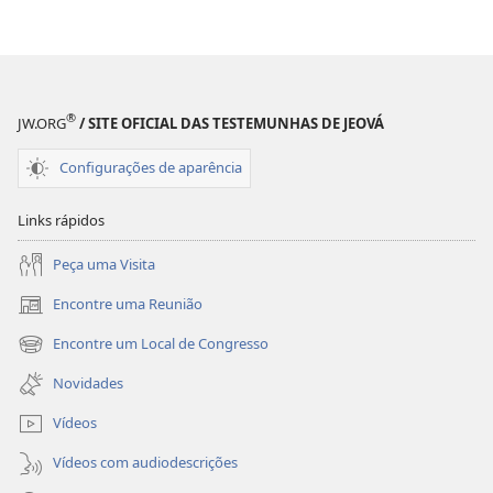
®
JW.ORG
/ SITE OFICIAL DAS TESTEMUNHAS DE JEOVÁ
Configurações de aparência
Links rápidos
Peça uma Visita
Encontre uma Reunião
(abre
nova
Encontre um Local de Congresso
(abre
janela)
nova
Novidades
janela)
Vídeos
Vídeos com audiodescrições