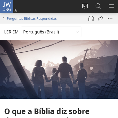
JW.ORG
Log
in
Mudar
Buscar
EXI
(abre
o
no
ME
Perguntas Bíblicas Respondidas
nova
idioma
JW.ORG
janela)
do
LER EM
site
O que a Bíblia diz sobre