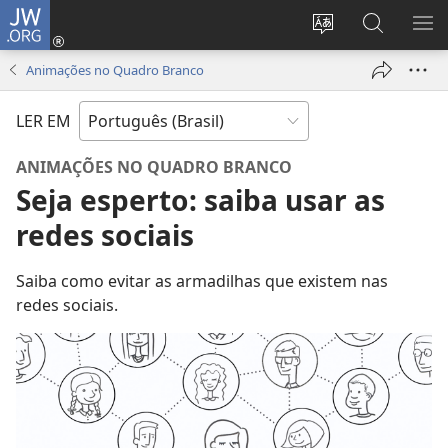
JW.ORG
Log
in
Mudar
Buscar
EXI
(abre
o
no
ME
Animações no Quadro Branco
nova
idioma
JW.ORG
janela)
do
LER EM
site
ANIMAÇÕES NO QUADRO BRANCO
Seja esperto: saiba usar as
redes sociais
Saiba como evitar as armadilhas que existem nas
redes sociais.