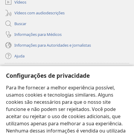
Vídeos
Vídeos com audiodescrições
Buscar
Informações para Médicos
Informações para Autoridades e Jornalistas
Ajuda
Donativos
(abre
Configurações de privacidade
nova
janela)
Para lhe fornecer a melhor experiência possível,
Biblioteca On-line da Torre de Vigia™
(abre
usamos cookies e tecnologias similares. Alguns
nova
®
JW Hub
cookies são necessários para que o nosso site
janela)
(abre
funcione e não podem ser rejeitados. Você pode
nova
®
JW Library
janela)
aceitar ou rejeitar o uso de cookies adicionais, que
utilizamos apenas para melhorar a sua experiência.
Watchtower Library
Nenhuma dessas informações é vendida ou utilizada