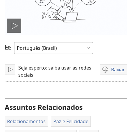
Reproduzir
vídeo
Escolher
idioma
Seja esperto: saiba usar as redes
Baixar
Reproduzir
Opções
sociais
de
download
de
vídeo
Assuntos Relacionados
Relacionamentos
Paz e Felicidade