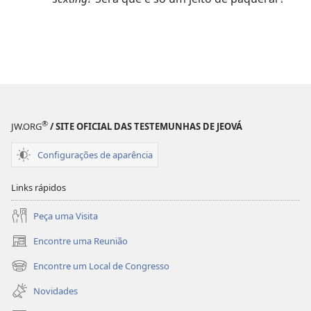
®
JW.ORG
/ SITE OFICIAL DAS TESTEMUNHAS DE JEOVÁ
Configurações de aparência
Links rápidos
Peça uma Visita
Encontre uma Reunião
(abre
nova
Encontre um Local de Congresso
(abre
janela)
nova
Novidades
janela)