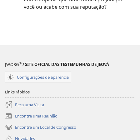
você ou acabe com sua reputação?
®
JW.ORG
/ SITE OFICIAL DAS TESTEMUNHAS DE JEOVÁ
Configurações de aparência
Links rápidos
Peça uma Visita
Encontre uma Reunião
(abre
nova
Encontre um Local de Congresso
(abre
janela)
nova
Novidades