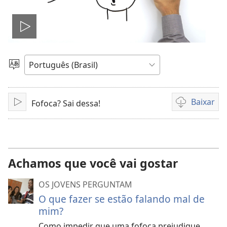
Reproduzir
vídeo
Escolher
idioma
Baixar
Fofoca? Sai dessa!
Reproduzir
Opções
de
download
de
vídeo
Achamos que você vai gostar
OS JOVENS PERGUNTAM
O que fazer se estão falando mal de
mim?
Como impedir que uma fofoca prejudique