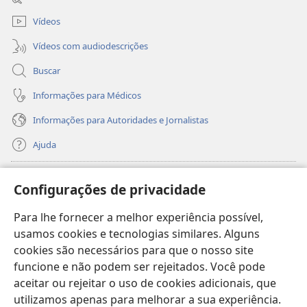
janela)
Vídeos
Vídeos com audiodescrições
Buscar
Informações para Médicos
Informações para Autoridades e Jornalistas
Ajuda
Donativos
(abre
Configurações de privacidade
nova
janela)
Para lhe fornecer a melhor experiência possível,
Biblioteca On-line da Torre de Vigia™
(abre
usamos cookies e tecnologias similares. Alguns
nova
®
JW Hub
cookies são necessários para que o nosso site
janela)
(abre
funcione e não podem ser rejeitados. Você pode
nova
®
JW Library
janela)
aceitar ou rejeitar o uso de cookies adicionais, que
utilizamos apenas para melhorar a sua experiência.