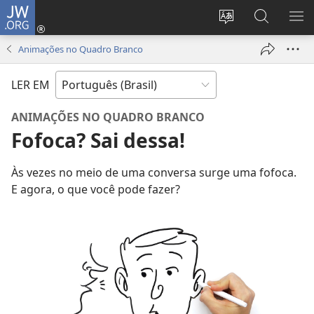
JW.ORG
Log
in
Mudar
Buscar
EXI
(abre
o
no
ME
Animações no Quadro Branco
nova
idioma
JW.ORG
janela)
do
LER EM
site
ANIMAÇÕES NO QUADRO BRANCO
Fofoca? Sai dessa!
Às vezes no meio de uma conversa surge uma fofoca.
E agora, o que você pode fazer?