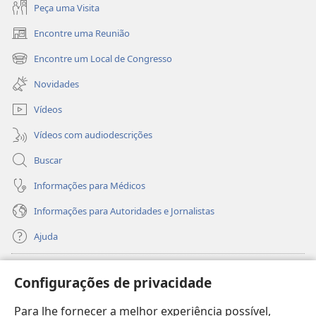
Peça uma Visita
Encontre uma Reunião
(abre
nova
Encontre um Local de Congresso
(abre
janela)
nova
Novidades
janela)
Vídeos
Vídeos com audiodescrições
Buscar
Informações para Médicos
Informações para Autoridades e Jornalistas
Ajuda
Donativos
(abre
Configurações de privacidade
nova
janela)
Para lhe fornecer a melhor experiência possível,
Biblioteca On-line da Torre de Vigia™