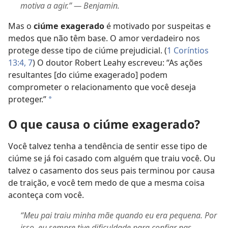
motiva a agir.” — Benjamin.
Mas o
ciúme exagerado
é motivado por suspeitas e
medos que não têm base. O amor verdadeiro nos
protege desse tipo de ciúme prejudicial. (
1 Coríntios
13:4,
7
) O doutor Robert Leahy escreveu: “As ações
resultantes [do ciúme exagerado] podem
comprometer o relacionamento que você deseja
proteger.”
a
O que causa o ciúme exagerado?
Você talvez tenha a tendência de sentir esse tipo de
ciúme se já foi casado com alguém que traiu você. Ou
talvez o casamento dos seus pais terminou por causa
de traição, e você tem medo de que a mesma coisa
aconteça com você.
“Meu pai traiu minha mãe quando eu era pequena. Por
isso, eu sempre tive dificuldade para confiar nas