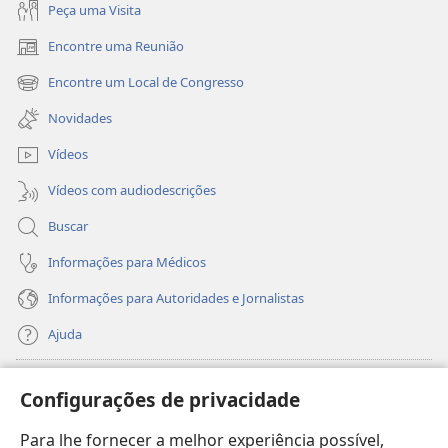
Peça uma Visita
Encontre uma Reunião
(abre
nova
Encontre um Local de Congresso
(abre
janela)
nova
Novidades
janela)
Vídeos
Vídeos com audiodescrições
Buscar
Informações para Médicos
Informações para Autoridades e Jornalistas
Ajuda
Donativos
(abre
Configurações de privacidade
nova
janela)
Para lhe fornecer a melhor experiência possível,
Biblioteca On-line da Torre de Vigia™