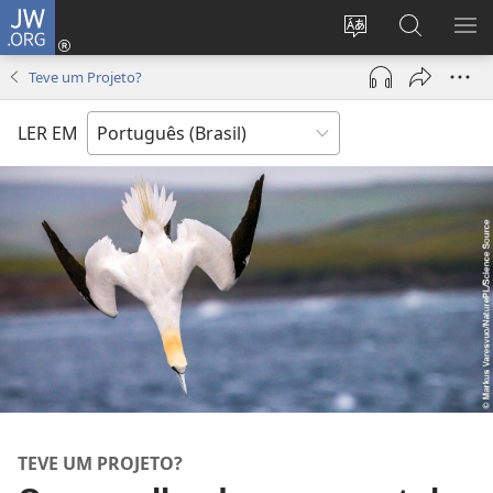
JW.ORG
Log
in
Mudar
Buscar
EXI
(abre
o
no
ME
Teve um Projeto?
nova
idioma
JW.ORG
janela)
do
LER EM
site
TEVE UM PROJETO?