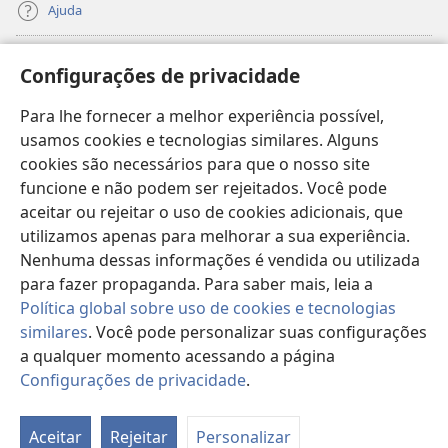
Ajuda
Donativos
(abre
Configurações de privacidade
nova
janela)
Para lhe fornecer a melhor experiência possível,
Biblioteca On-line da Torre de Vigia™
(abre
usamos cookies e tecnologias similares. Alguns
nova
®
JW Hub
cookies são necessários para que o nosso site
janela)
(abre
funcione e não podem ser rejeitados. Você pode
nova
®
JW Library
janela)
aceitar ou rejeitar o uso de cookies adicionais, que
utilizamos apenas para melhorar a sua experiência.
Watchtower Library
Nenhuma dessas informações é vendida ou utilizada
para fazer propaganda. Para saber mais, leia a
Política global sobre uso de cookies e tecnologias
similares
. Você pode personalizar suas configurações
a qualquer momento acessando a página
Copyright
© 2026 Watch Tower Bible and Tract Society of Pennsylvania.
TERMOS DE USO
|
POLÍTICA DE PRIVACIDADE
|
CONFIGURAÇÕES DE
Configurações de privacidade
.
PRIVACIDADE
Aceitar
Rejeitar
Personalizar