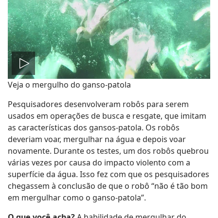
Reproduzir
Veja o mergulho do ganso-patola
vídeo
Pesquisadores desenvolveram robôs para serem
usados em operações de busca e resgate, que imitam
as características dos gansos-patola. Os robôs
deveriam voar, mergulhar na água e depois voar
novamente. Durante os testes, um dos robôs quebrou
várias vezes por causa do impacto violento com a
superfície da água. Isso fez com que os pesquisadores
chegassem à conclusão de que o robô “não é tão bom
em mergulhar como o ganso-patola”.
O que você acha?
A habilidade de mergulhar do