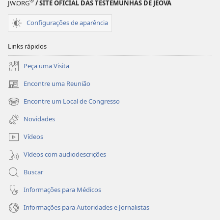
®
JW.ORG
/ SITE OFICIAL DAS TESTEMUNHAS DE JEOVÁ
Configurações de aparência
Links rápidos
Peça uma Visita
Encontre uma Reunião
(abre
nova
Encontre um Local de Congresso
(abre
janela)
nova
Novidades
janela)
Vídeos
Vídeos com audiodescrições
Buscar
Informações para Médicos
Informações para Autoridades e Jornalistas