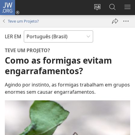
JW.ORG
Log
in
Mudar
Buscar
EXI
(abre
o
no
ME
Teve um Projeto?
nova
idioma
JW.ORG
janela)
do
LER EM
site
TEVE UM PROJETO?
Como as formigas evitam
engarrafamentos?
Agindo por instinto, as formigas trabalham em grupos
enormes sem causar engarrafamentos.