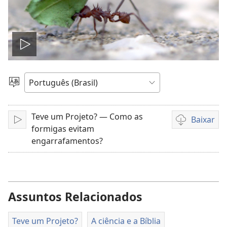
Reproduzir
vídeo
Escolher
idioma
Teve um Projeto? — Como as
Baixar
Reproduzir
Opções
formigas evitam
de
engarrafamentos?
download
de
vídeo
Assuntos Relacionados
Teve um Projeto?
A ciência e a Bíblia