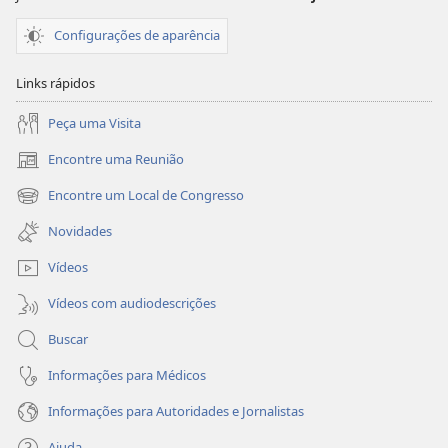
Configurações de aparência
Links rápidos
Peça uma Visita
Encontre uma Reunião
(abre
nova
Encontre um Local de Congresso
(abre
janela)
nova
Novidades
janela)
Vídeos
Vídeos com audiodescrições
Buscar
Informações para Médicos
Informações para Autoridades e Jornalistas
Ajuda