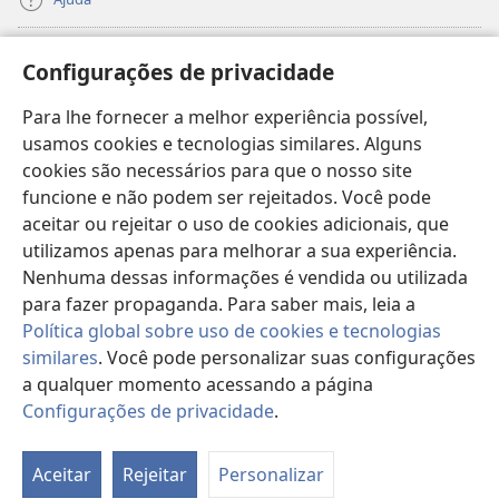
Donativos
(abre
Configurações de privacidade
nova
janela)
Para lhe fornecer a melhor experiência possível,
Biblioteca On-line da Torre de Vigia™
(abre
usamos cookies e tecnologias similares. Alguns
nova
®
JW Hub
cookies são necessários para que o nosso site
janela)
(abre
funcione e não podem ser rejeitados. Você pode
nova
®
JW Library
janela)
aceitar ou rejeitar o uso de cookies adicionais, que
utilizamos apenas para melhorar a sua experiência.
Watchtower Library
Nenhuma dessas informações é vendida ou utilizada
para fazer propaganda. Para saber mais, leia a
Política global sobre uso de cookies e tecnologias
similares
. Você pode personalizar suas configurações
a qualquer momento acessando a página
Copyright
© 2026 Watch Tower Bible and Tract Society of Pennsylvania.
TERMOS DE USO
|
POLÍTICA DE PRIVACIDADE
|
CONFIGURAÇÕES DE
Configurações de privacidade
.
PRIVACIDADE
Aceitar
Rejeitar
Personalizar