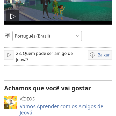
Reproduzir
vídeo
Escolher
idioma
28. Quem pode ser amigo de
Baixar
Reproduzir
Opções
Jeová?
de
download
de
vídeo
Achamos que você vai gostar
VÍDEOS
Vamos Aprender com os Amigos de
Jeová