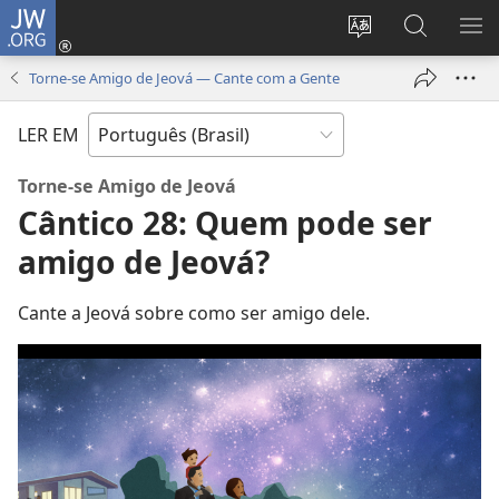
JW.ORG
Log
in
Mudar
Buscar
EXI
(abre
o
no
ME
Torne-se Amigo de Jeová — Cante com a Gente
nova
idioma
JW.ORG
janela)
do
LER EM
site
Torne-se Amigo de Jeová
Cântico 28: Quem pode ser
amigo de Jeová?
Cante a Jeová sobre como ser amigo dele.