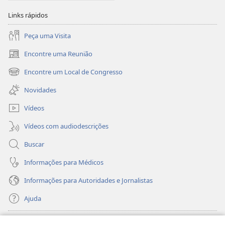
Links rápidos
Peça uma Visita
Encontre uma Reunião
(abre
nova
Encontre um Local de Congresso
(abre
janela)
nova
Novidades
janela)
Vídeos
Vídeos com audiodescrições
Buscar
Informações para Médicos
Informações para Autoridades e Jornalistas
Ajuda
Donativos