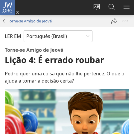
JW.ORG
Log
in
Mudar
Buscar
EXI
(abre
o
no
ME
Torne-se Amigo de Jeová
nova
idioma
JW.ORG
janela)
do
LER EM
site
Torne-se Amigo de Jeová
Lição 4: É errado roubar
Pedro quer uma coisa que não lhe pertence. O que o
ajuda a tomar a decisão certa?