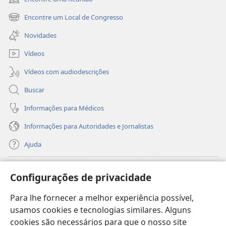
(abre
nova
Encontre um Local de Congresso
(abre
janela)
nova
Novidades
janela)
Vídeos
Vídeos com audiodescrições
Buscar
Informações para Médicos
Informações para Autoridades e Jornalistas
Ajuda
Donativos
(abre
Configurações de privacidade
nova
janela)
Para lhe fornecer a melhor experiência possível,
Biblioteca On-line da Torre de Vigia™
(abre
usamos cookies e tecnologias similares. Alguns
nova
®
JW Hub
cookies são necessários para que o nosso site
janela)
(abre