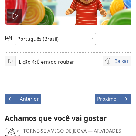
Reproduzir
vídeo
Escolher
idioma
Baixar
Lição 4: É errado roubar
Reproduzir
Opções
de
download
de
vídeo
Anterior
Próximo
Achamos que você vai gostar
TORNE-SE AMIGO DE JEOVÁ — ATIVIDADES