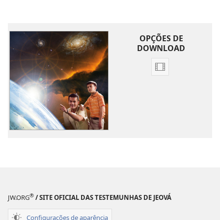
OPÇÕES DE
DOWNLOAD
Opções
de
download
de
vídeo
As
maravilhas
da
criação
revelam
a
®
JW.ORG
/ SITE OFICIAL DAS TESTEMUNHAS DE JEOVÁ
glória
de
Configurações de aparência