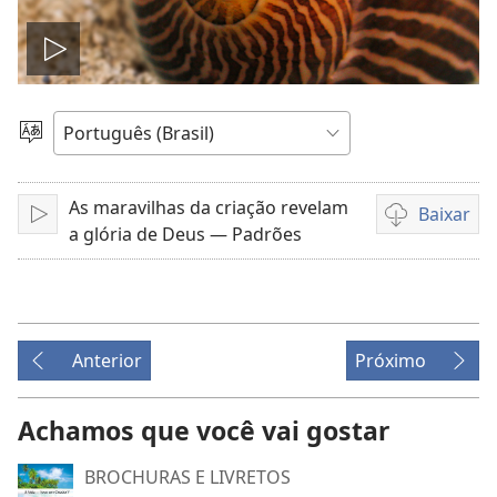
Reproduzir
vídeo
Escolher
idioma
As maravilhas da criação revelam
Baixar
Reproduzir
Opções
a glória de Deus — Padrões
de
download
de
vídeo
Anterior
Próximo
Achamos que você vai gostar
BROCHURAS E LIVRETOS