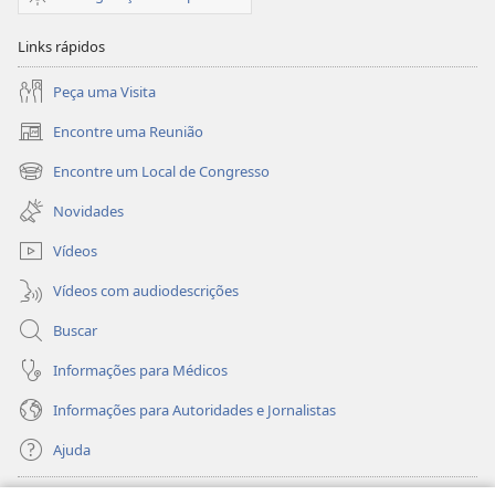
Deus
Links rápidos
Peça uma Visita
Encontre uma Reunião
(abre
nova
Encontre um Local de Congresso
(abre
janela)
nova
Novidades
janela)
Vídeos
Vídeos com audiodescrições
Buscar
Informações para Médicos
Informações para Autoridades e Jornalistas
Ajuda