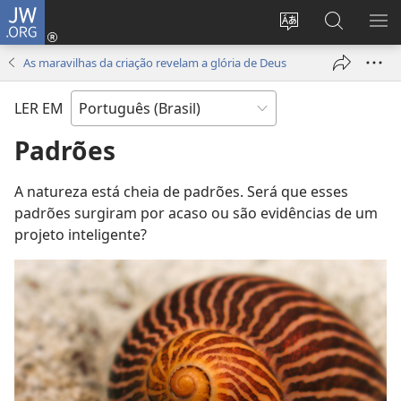
JW.ORG
Log
in
Mudar
Buscar
EXI
(abre
o
no
ME
As maravilhas da criação revelam a glória de Deus
nova
idioma
JW.ORG
janela)
do
LER EM
site
Padrões
A natureza está cheia de padrões. Será que esses
padrões surgiram por acaso ou são evidências de um
projeto inteligente?