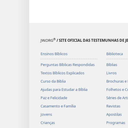
®
JW.ORG
/ SITE OFICIAL DAS TESTEMUNHAS DE J
Ensinos Bíblicos
Biblioteca
Perguntas Bíblicas Respondidas
Bíblias
Textos Bíblicos Explicados
Livros
Curso da Bíblia
Brochuras e 
Ajudas para Estudar a Bíblia
Folhetos e C
Paz e Felicidade
Séries de Art
Casamento e Família
Revistas
Jovens
Apostilas
Crianças
Programas