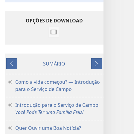
OPÇÕES DE DOWNLOAD
Opções
de
download
de
SUMÁRIO
vídeo
Anterior
Próximo
Introduções
para
Como a vida começou? — Introdução
o
para o Serviço de Campo
Serviço
de
Introdução para o Serviço de Campo:
Campo
Você Pode Ter uma Família Feliz!
Quer Ouvir uma Boa Notícia?