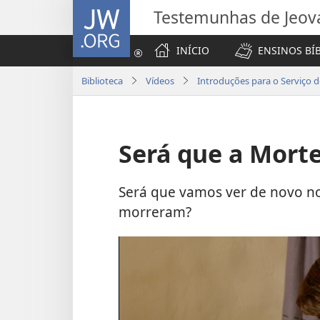
JW.ORG
Testemunhas de Jeov
INÍCIO
ENSINOS BÍ
Biblioteca
Vídeos
Introduções para o Serviço
Será que a Morte
Será que vamos ver de novo no
morreram?