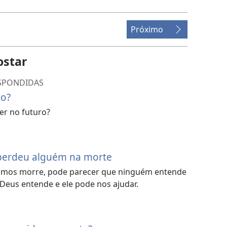
download
de
vídeo
Próximo
ostar
ESPONDIDAS
ão?
er no futuro?
perdeu alguém na morte
mos morre, pode parecer que ninguém entende
Deus entende e ele pode nos ajudar.