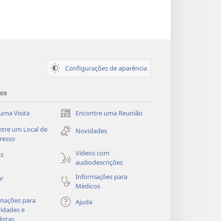
Configurações de aparência
dos
uma Visita
Encontre uma Reunião
(abre
nova
tre um Local de
Novidades
janela)
resso
Vídeos com
os
audiodescrições
Informações para
ar
Médicos
mações para
Ajuda
idades e
listas