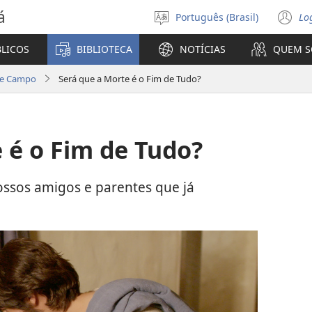
á
Português (Brasil)
Lo
Selecione
(a
o
n
BLICOS
BIBLIOTECA
NOTÍCIAS
QUEM 
idioma
ja
 de Campo
Será que a Morte é o Fim de Tudo?
 é o Fim de Tudo?
ssos amigos e parentes que já