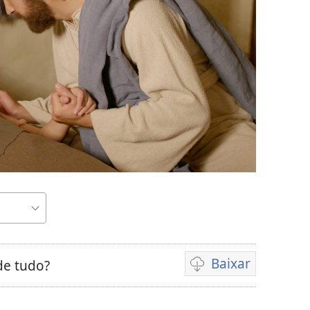
r
Baixar
de tudo?
Opções
de