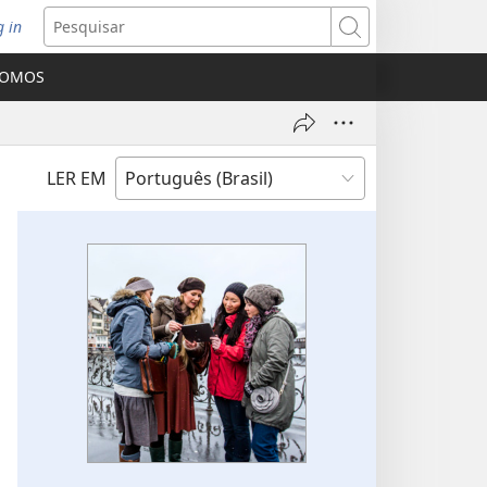
g in
bre
Pesquisar
ova
SOMOS
nela)
LER EM