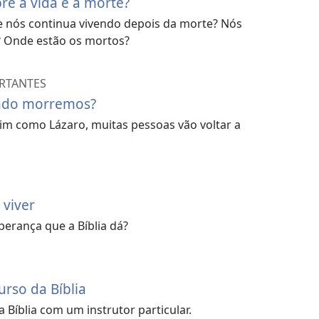
bre a vida e a morte?
e nós continua vivendo depois da morte? Nós
 Onde estão os mortos?
ORTANTES
ndo morremos?
sim como Lázaro, muitas pessoas vão voltar a
 viver
erança que a Bíblia dá?
rso da Bíblia
 Bíblia com um instrutor particular.