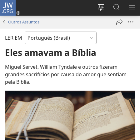
JW.ORG
Log
in
Mudar
Buscar
EXI
(abre
o
no
ME
Outros Assuntos
nova
idioma
JW.ORG
janela)
do
LER EM
site
Eles amavam a Bíblia
Miguel Servet, William Tyndale e outros fizeram
grandes sacrifícios por causa do amor que sentiam
pela Bíblia.