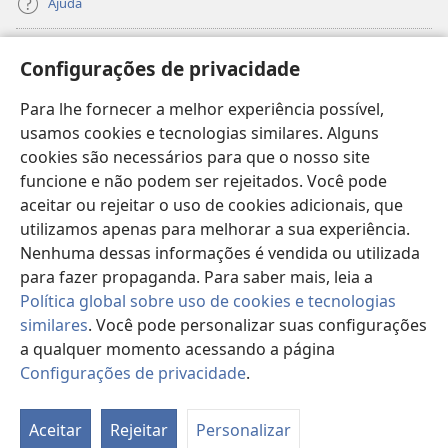
Ajuda
Donativos
(abre
Configurações de privacidade
nova
janela)
Para lhe fornecer a melhor experiência possível,
Biblioteca On-line da Torre de Vigia™
(abre
usamos cookies e tecnologias similares. Alguns
nova
®
JW Hub
cookies são necessários para que o nosso site
janela)
(abre
funcione e não podem ser rejeitados. Você pode
nova
®
JW Library
janela)
aceitar ou rejeitar o uso de cookies adicionais, que
utilizamos apenas para melhorar a sua experiência.
Watchtower Library
Nenhuma dessas informações é vendida ou utilizada
para fazer propaganda. Para saber mais, leia a
Política global sobre uso de cookies e tecnologias
similares
. Você pode personalizar suas configurações
a qualquer momento acessando a página
Copyright
© 2026 Watch Tower Bible and Tract Society of Pennsylvania.
TERMOS DE USO
|
POLÍTICA DE PRIVACIDADE
|
CONFIGURAÇÕES DE
Configurações de privacidade
.
PRIVACIDADE
Aceitar
Rejeitar
Personalizar