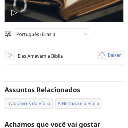
Reproduzir
vídeo
Escolher
idioma
Baixar
Eles Amavam a Bíblia
Reproduzir
Opções
de
download
de
vídeo
Assuntos Relacionados
Tradutores da Bíblia
A História e a Bíblia
Achamos que você vai gostar