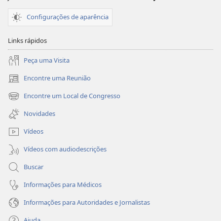
Configurações de aparência
Links rápidos
Peça uma Visita
Encontre uma Reunião
(abre
nova
Encontre um Local de Congresso
(abre
janela)
nova
Novidades
janela)
Vídeos
Vídeos com audiodescrições
Buscar
Informações para Médicos
Informações para Autoridades e Jornalistas
Ajuda