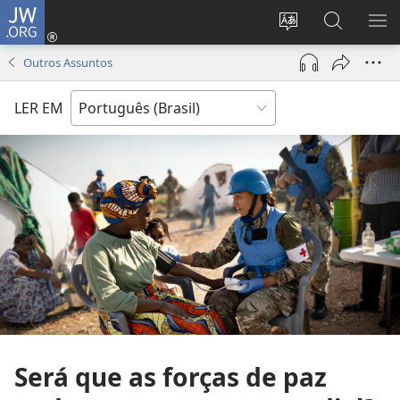
JW.ORG
Log
in
Mudar
Buscar
EXI
(abre
o
no
ME
Outros Assuntos
nova
idioma
JW.ORG
janela)
do
LER EM
site
Será que as forças de paz