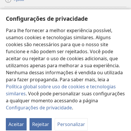
Donativos
(abre
Configurações de privacidade
nova
janela)
Para lhe fornecer a melhor experiência possível,
Biblioteca On-line da Torre de Vigia™
(abre
usamos cookies e tecnologias similares. Alguns
nova
®
JW Hub
cookies são necessários para que o nosso site
janela)
(abre
funcione e não podem ser rejeitados. Você pode
nova
®
JW Library
janela)
aceitar ou rejeitar o uso de cookies adicionais, que
utilizamos apenas para melhorar a sua experiência.
Watchtower Library
Nenhuma dessas informações é vendida ou utilizada
para fazer propaganda. Para saber mais, leia a
Política global sobre uso de cookies e tecnologias
similares
. Você pode personalizar suas configurações
Copyright
© 2026 Watch Tower Bible and Tract Society of Pennsylvania.
a qualquer momento acessando a página
TERMOS DE USO
|
POLÍTICA DE PRIVACIDADE
|
CONFIGURAÇÕES DE
Configurações de privacidade
.
PRIVACIDADE
Aceitar
Rejeitar
Personalizar