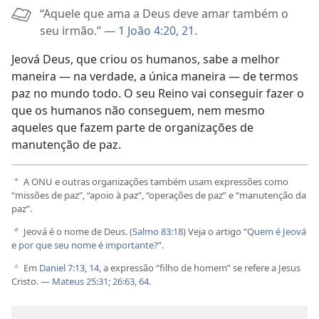
“Aquele que ama a Deus deve amar também o
seu irmão.” —
1 João 4:20, 21
.
Jeová Deus, que criou os humanos, sabe a melhor
maneira — na verdade, a única maneira — de termos
paz no mundo todo. O seu Reino vai conseguir fazer o
que os humanos não conseguem, nem mesmo
aqueles que fazem parte de organizações de
manutenção de paz.
A ONU e outras organizações também usam expressões como
a
“missões de paz”, “apoio à paz”, “operações de paz” e “manutenção da
paz”.
Jeová é o nome de Deus. (
Salmo 83:18
) Veja o artigo “
Quem é Jeová
b
e por que seu nome é importante?
”.
Em
Daniel 7:13, 14
, a expressão “filho de homem” se refere a Jesus
c
Cristo. —
Mateus 25:31;
26:63, 64
.