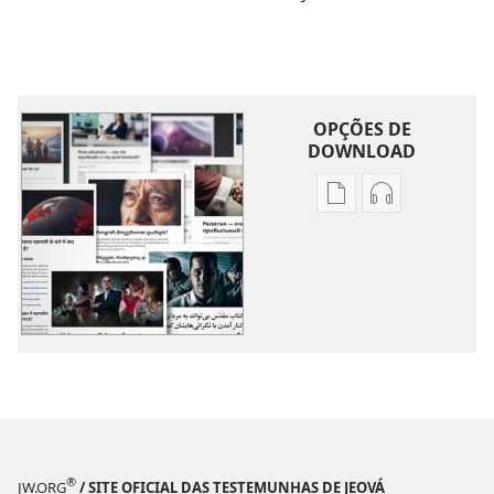
OPÇÕES DE
DOWNLOAD
Opções
Opções
de
de
download
download
de
de
publicações
áudio
Outros
Outros
Assuntos
Assuntos
®
JW.ORG
/ SITE OFICIAL DAS TESTEMUNHAS DE JEOVÁ