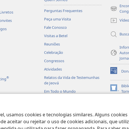
Encon
Perguntas Frequentes
(abre
Cong
Livretos
nova
Peça uma Visita
Víde
onvites
janela)
Fale Conosco
igos
Busc
Visitas a Betel
Reuniões
Infor
Celebração
Autor
Jorna
Congressos
Atividades
Don
(abre
Relatos da Vida de Testemunhas
®
ting
nova
de Jeová
janela)
Bibl
(abre
Em Todo o Mundo
Torr
nova
JW L
janela)
is em Áudio
licas Dramatizadas
el, usamos cookies e tecnologias similares. Alguns cookies
e aceitar ou rejeitar o uso de cookies adicionais, que uti
ndida ou utilizada para fazer propaganda. Para saber mais