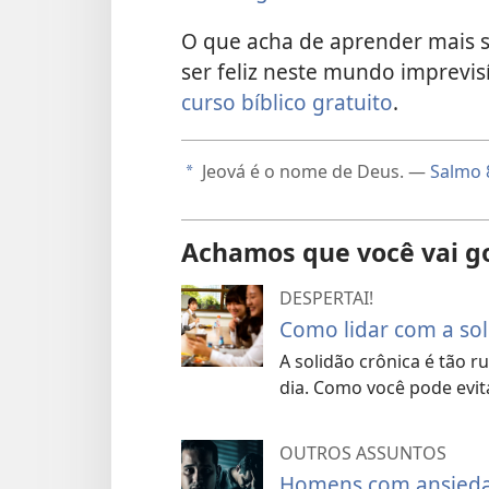
O que acha de aprender mais s
ser feliz neste mundo imprevis
curso bíblico gratuito
.
Jeová é o nome de Deus. —
Salmo 
a
Achamos que você vai g
DESPERTAI!
Como lidar com a so
A solidão crônica é tão 
dia. Como você pode evita
OUTROS ASSUNTOS
Homens com ansiedad