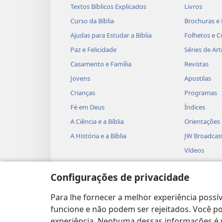
Textos Bíblicos Explicados
Livros
Curso da Bíblia
Brochuras e 
Ajudas para Estudar a Bíblia
Folhetos e C
Paz e Felicidade
Séries de Art
Casamento e Família
Revistas
Jovens
Apostilas
Crianças
Programas
Fé em Deus
Índices
A Ciência e a Bíblia
Orientações
A História e a Bíblia
JW Broadcas
Vídeos
Músicas
Configurações de privacidade
Peças Teatra
Leituras Bíb
Para lhe fornecer a melhor experiência possív
funcione e não podem ser rejeitados. Você pod
experiência. Nenhuma dessas informações é ve