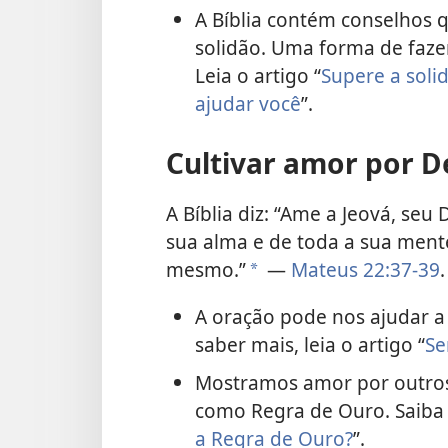
A Bíblia contém conselhos 
solidão. Uma forma de fazer
Leia o artigo “
Supere a soli
ajudar você
”.
Cultivar amor por D
A Bíblia diz: “Ame a Jeová, seu
sua alma e de toda a sua mente
mesmo.”
—
Mateus 22:37-39
.
a
A oração pode nos ajudar 
saber mais, leia o artigo “
Se
Mostramos amor por outros
como Regra de Ouro. Saiba m
a Regra de Ouro?
”.