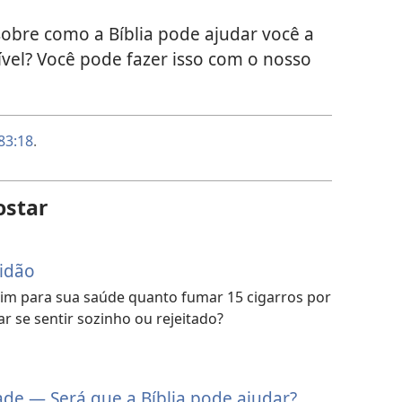
obre como a Bíblia pode ajudar você a
ível? Você pode fazer isso com o nosso
83:18
.
ostar
lidão
ruim para sua saúde quanto fumar 15 cigarros por
r se sentir sozinho ou rejeitado?
e — Será que a Bíblia pode ajudar?