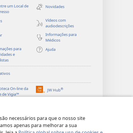
nova
tre um Local de
Novidades
janela)
resso
Vídeos com
os
audiodescrições
Informações para
ar
Médicos
mações para
Ajuda
idades e
listas
ativos
ioteca On-line da
®
JW Hub
(abre
e de Vigia™
nova
®
janela)
ibrary
Watchtower Library
 são necessários para que o nosso site
lizamos apenas para melhorar a sua
, leia a
Política global sobre uso de cookies e