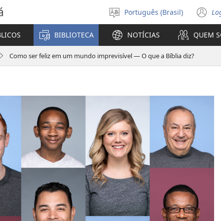
á
Português (Brasil)
Lo
Selecione
(a
o
n
BLICOS
BIBLIOTECA
NOTÍCIAS
QUEM 
idioma
ja
Como ser feliz em um mundo imprevisível — O que a Bíblia diz?