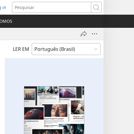
g in
bre
Pesquisar
ova
SOMOS
nela)
LER EM