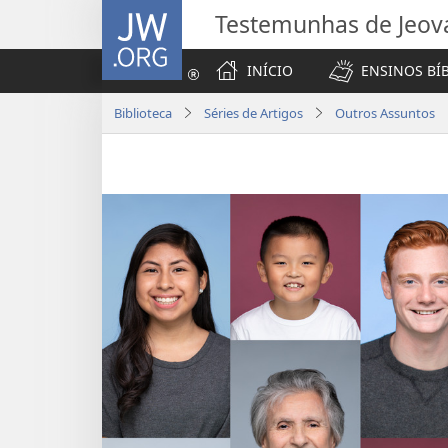
JW.ORG
Testemunhas de Jeov
INÍCIO
ENSINOS BÍ
Biblioteca
Séries de Artigos
Outros Assuntos