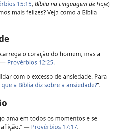
rbios 15:15
,
Bíblia na Linguagem de Hoje
)
os mais felizes? Veja como a Bíblia
ade
brecarrega o coração do homem, mas a
” —
Provérbios 12:25
.
 lidar com o excesso de ansiedade. Para
 que a Bíblia diz sobre a ansiedade?
”.
ão
migo ama em todos os momentos e se
aflição.” —
Provérbios 17:17
.