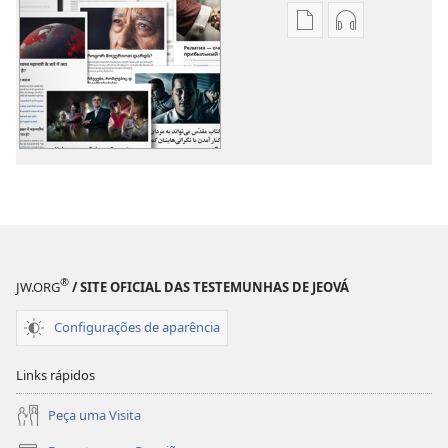
Opções
Opções
de
de
download
download
de
de
publicações
áudio
Outros
Outros
Assuntos
Assuntos
®
JW.ORG
/ SITE OFICIAL DAS TESTEMUNHAS DE JEOVÁ
Configurações de aparência
Links rápidos
Peça uma Visita