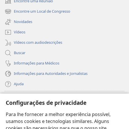
Encontre uma Reunião
(abre
nova
Encontre um Local de Congresso
(abre
janela)
nova
Novidades
janela)
Vídeos
Vídeos com audiodescrições
Buscar
Informações para Médicos
Informações para Autoridades e Jornalistas
Ajuda
Donativos
(abre
Configurações de privacidade
nova
janela)
Para lhe fornecer a melhor experiência possível,
Biblioteca On-line da Torre de Vigia™
(abre
usamos cookies e tecnologias similares. Alguns
nova
®
JW Hub
cookies são necessários para que o nosso site
janela)