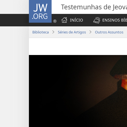
JW.ORG
Testemunhas de Jeov
INÍCIO
ENSINOS BÍ
Biblioteca
Séries de Artigos
Outros Assuntos