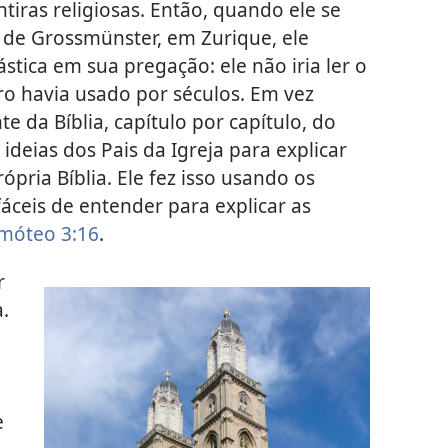
entiras religiosas. Então, quando ele se
 de Grossmünster, em Zurique, ele
tica em sua pregação: ele não iria ler o
ro havia usado por séculos. Em vez
te da Bíblia, capítulo por capítulo, do
 ideias dos Pais da Igreja para explicar
rópria Bíblia. Ele fez isso usando os
fáceis de entender para explicar as
imóteo 3:16
.
r
a.
e