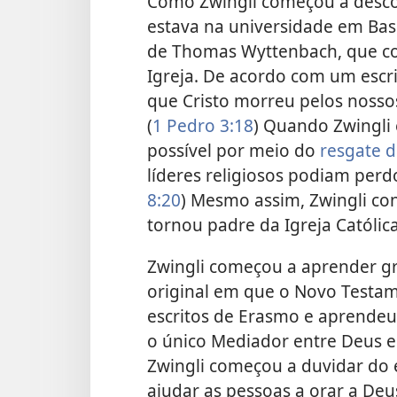
Como Zwingli começou a descob
estava na universidade em Basile
de Thomas Wyttenbach, que co
Igreja. De acordo com um escr
que Cristo morreu pelos nosso
(
1 Pedro 3:18
) Quando Zwingli
possível por meio do
resgate d
líderes religiosos podiam perd
8:20
) Mesmo assim, Zwingli co
tornou padre da Igreja Católica
Zwingli começou a aprender g
original em que o Novo Testam
escritos de Erasmo e aprendeu 
o único Mediador entre Deus e
Zwingli começou a duvidar do 
ajudar as pessoas a orar a Deu