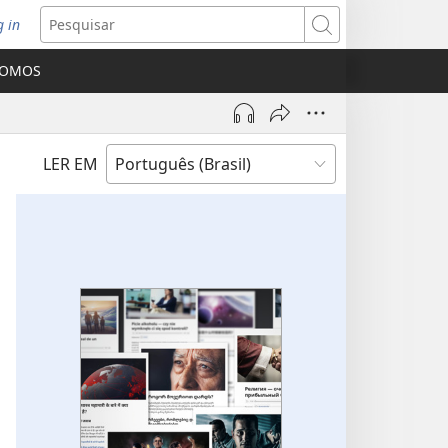
g in
bre
Pesquisar
ova
SOMOS
nela)
LER EM