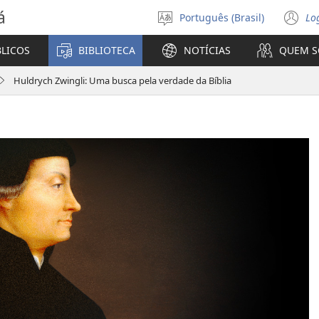
á
Português (Brasil)
Lo
Selecione
(a
o
n
BLICOS
BIBLIOTECA
NOTÍCIAS
QUEM 
idioma
ja
Huldrych Zwingli: Uma busca pela verdade da Bíblia