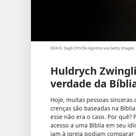
DEA/G. Dagli Orti/De Agostini via Getty Images
Huldrych Zwingl
verdade da Bíbli
Hoje, muitas pessoas sinceras 
crenças são baseadas na Bíblia
esse não era o caso. Por quê? 
acesso a uma Bíblia em seu id
iam à igreja podiam comparar 