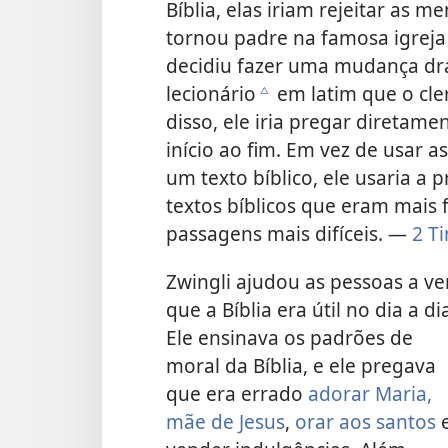
Bíblia, elas iriam rejeitar as m
tornou padre na famosa igreja
decidiu fazer uma mudança drás
lecionário
em latim que o cle
c
disso, ele iria pregar diretamen
início ao fim. Em vez de usar as
um texto bíblico, ele usaria a p
textos bíblicos que eram mais 
passagens mais difíceis. —
2 T
Zwingli ajudou as pessoas a ve
que a Bíblia era útil no dia a di
Ele ensinava os padrões de
moral da Bíblia, e ele pregava
que era errado
adorar Maria,
mãe de Jesus
,
orar aos santos