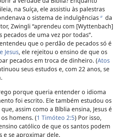
rir a verdade da Bíblia? Enquanto
ia, na Suíça, ele assistiu às palestras
ndenava o sistema de indulgências
da
b
itor, Zwingli “aprendeu com [Wyttenbach]
s pecados de uma vez por todas”.
 entendeu que o perdão de pecados só é
e Jesus
, ele rejeitou o ensino de que os
oar pecados em troca de dinheiro. (
Atos
ntinuou seus estudos e, com 22 anos, se
.
rego porque queria entender o idioma
ento foi escrito. Ele também estudou os
que, assim como a Bíblia ensina, Jesus é
 os homens. (
1 Timóteo 2:5
) Por isso,
ensino católico de que os santos podem
s e se aproximar dele.