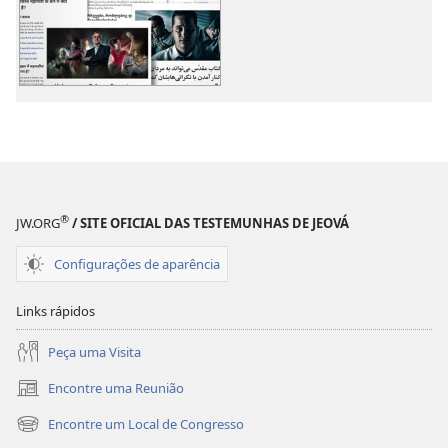
download
download
de
de
publicações
áudio
Outros
Outros
Assuntos
Assuntos
®
JW.ORG
/ SITE OFICIAL DAS TESTEMUNHAS DE JEOVÁ
Configurações de aparência
Links rápidos
Peça uma Visita
Encontre uma Reunião
(abre
nova
Encontre um Local de Congresso
(abre
janela)