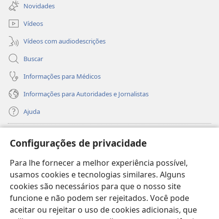
nova
Novidades
janela)
Vídeos
Vídeos com audiodescrições
Buscar
Informações para Médicos
Informações para Autoridades e Jornalistas
Ajuda
Donativos
(abre
Configurações de privacidade
nova
janela)
Para lhe fornecer a melhor experiência possível,
Biblioteca On-line da Torre de Vigia™
(abre
usamos cookies e tecnologias similares. Alguns
nova
®
JW Hub
cookies são necessários para que o nosso site
janela)
(abre
funcione e não podem ser rejeitados. Você pode
nova
®
JW Library
janela)
aceitar ou rejeitar o uso de cookies adicionais, que