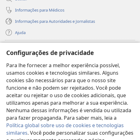
Informações para Médicos
Informações para Autoridades e Jornalistas
Ajuda
Donativos
(abre
Configurações de privacidade
nova
janela)
Para lhe fornecer a melhor experiência possível,
Biblioteca On-line da Torre de Vigia™
(abre
usamos cookies e tecnologias similares. Alguns
nova
®
JW Hub
cookies são necessários para que o nosso site
janela)
(abre
funcione e não podem ser rejeitados. Você pode
nova
®
JW Library
janela)
aceitar ou rejeitar o uso de cookies adicionais, que
utilizamos apenas para melhorar a sua experiência.
Watchtower Library
Nenhuma dessas informações é vendida ou utilizada
para fazer propaganda. Para saber mais, leia a
Política global sobre uso de cookies e tecnologias
similares
. Você pode personalizar suas configurações
Copyright
© 2026 Watch Tower Bible and Tract Society of Pennsylvania.