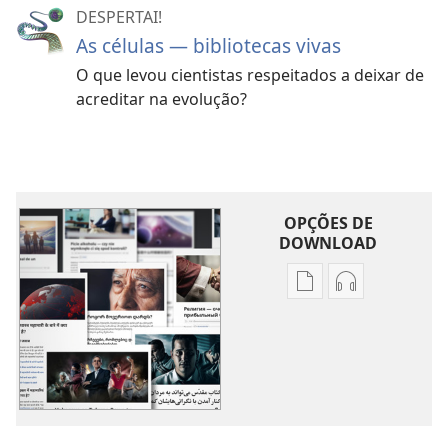
DESPERTAI!
As células — bibliotecas vivas
O que levou cientistas respeitados a deixar de
acreditar na evolução?
OPÇÕES DE
DOWNLOAD
Opções
Opções
de
de
download
download
de
de
publicações
áudio
Outros
Outros
Assuntos
Assuntos