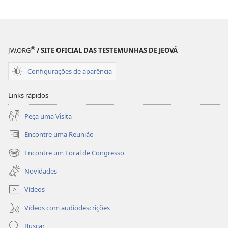
®
JW.ORG
/ SITE OFICIAL DAS TESTEMUNHAS DE JEOVÁ
Configurações de aparência
Links rápidos
Peça uma Visita
Encontre uma Reunião
(abre
nova
Encontre um Local de Congresso
(abre
janela)
nova
Novidades
janela)
Vídeos
Vídeos com audiodescrições
Buscar