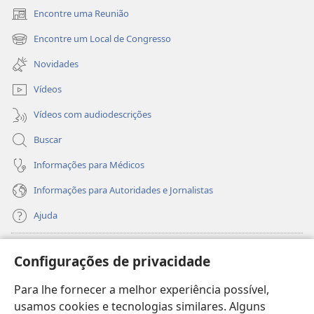
Encontre uma Reunião
(abre
nova
Encontre um Local de Congresso
(abre
janela)
nova
Novidades
janela)
Vídeos
Vídeos com audiodescrições
Buscar
Informações para Médicos
Informações para Autoridades e Jornalistas
Ajuda
Donativos
(abre
Configurações de privacidade
nova
janela)
Para lhe fornecer a melhor experiência possível,
Biblioteca On-line da Torre de Vigia™
(abre
usamos cookies e tecnologias similares. Alguns
nova