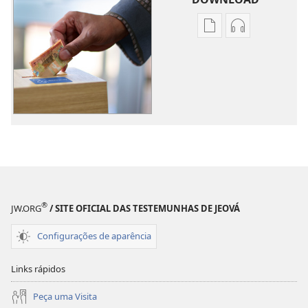
Opções
Opções
de
de
download
download
de
de
publicações
áudio
Como
Como
Seus
Seus
Donativos
Donativos
São
São
Usados
Usados
®
JW.ORG
/ SITE OFICIAL DAS TESTEMUNHAS DE JEOVÁ
Configurações de aparência
Links rápidos
Peça uma Visita