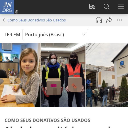
JW.ORG
Log
in
Mudar
Buscar
EXI
(abre
o
no
ME
Como Seus Donativos São Usados
nova
idioma
JW.ORG
janela)
do
LER EM
site
COMO SEUS DONATIVOS SÃO USADOS