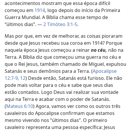
acontecimentos mostram que essa época difícil
começou em
1914
, logo depois do início da Primeira
Guerra Mundial. A Bíblia chama esse tempo de
“últimos dias”. —
2 Timóteo 3:1-5
.
Mas por que, em vez de melhorar, as coisas pioraram
desde que Jesus recebeu sua coroa em 1914? Porque
naquela época Jesus começou a reinar
no céu,
não na
Terra. A Bíblia diz que começou uma guerra no céu e
que o Rei Jesus, também chamado de Miguel, expulsou
Satanás e seus demônios para a Terra. (
Apocalipse
12:7-9,
12
) Desde então, Satanás está furioso. Ele não
pode mais voltar para o céu e sabe que seus dias
estão contados. Logo Deus vai realizar sua vontade
aqui na Terra e acabar com o poder de Satanás.
(
Mateus 6:10
) Agora, vamos ver como os outros três
cavaleiros do Apocalipse confirmam que estamos
mesmo vivendo nos “últimos dias”. O primeiro
cavaleiro representa uma pessoa específica: Jesus