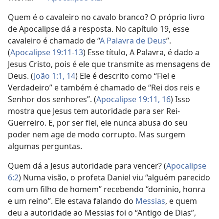
Quem é o cavaleiro no cavalo branco? O próprio livro
de Apocalipse dá a resposta. No capítulo 19, esse
cavaleiro é chamado de “
A Palavra de Deus
”.
(
Apocalipse 19:11-13
) Esse título, A Palavra, é dado a
Jesus Cristo, pois é ele que transmite as mensagens de
Deus. (
João 1:1,
14
) Ele é descrito como “Fiel e
Verdadeiro” e também é chamado de “Rei dos reis e
Senhor dos senhores”. (
Apocalipse 19:11,
16
) Isso
mostra que Jesus tem autoridade para ser Rei-
Guerreiro. E, por ser fiel, ele nunca abusa do seu
poder nem age de modo corrupto. Mas surgem
algumas perguntas.
Quem dá a Jesus autoridade para vencer? (
Apocalipse
6:2
) Numa visão, o profeta Daniel viu “alguém parecido
com um filho de homem” recebendo “domínio, honra
e um reino”. Ele estava falando do
Messias
, e quem
deu a autoridade ao Messias foi o “Antigo de Dias”,