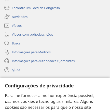
(abre
nova
Encontre um Local de Congresso
(abre
janela)
nova
Novidades
janela)
Vídeos
Vídeos com audiodescrições
Buscar
Informações para Médicos
Informações para Autoridades e Jornalistas
Ajuda
Donativos
(abre
Configurações de privacidade
nova
janela)
Para lhe fornecer a melhor experiência possível,
Biblioteca On-line da Torre de Vigia™
(abre
usamos cookies e tecnologias similares. Alguns
nova
®
JW Hub
cookies são necessários para que o nosso site
janela)
(abre