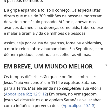
3 pessoas no mundo.
E a gripe espanhola foi só o começo. Os especialistas
dizem que mais de 300 milhões de pessoas morreram
de varíola no século passado. Até hoje, apesar dos
avanços da medicina, doenças como aids, tuberculose
e malária tiram a vida de milhões de pessoas.
Assim, seja por causa de guerras, fome ou epidemias,
a morte reina sobre a humanidade. E a Sepultura, sem
dó nem piedade, continua a recolher as vítimas.
EM BREVE, UM MUNDO MELHOR
Os tempos difíceis estão quase no fim. Lembre-se:
Jesus “saiu vencendo” em 1914 e expulsou Satanás
para a Terra. Mas ele ainda não
completou
sua vitória.
(
Apocalipse 6:2;
12:9,
12
) Em breve, no Armagedom,
Jesus vai destruir os que apoiam Satanás e vai acabar
com a influência perversa dele. (
Apocalipse 20:1-3
)