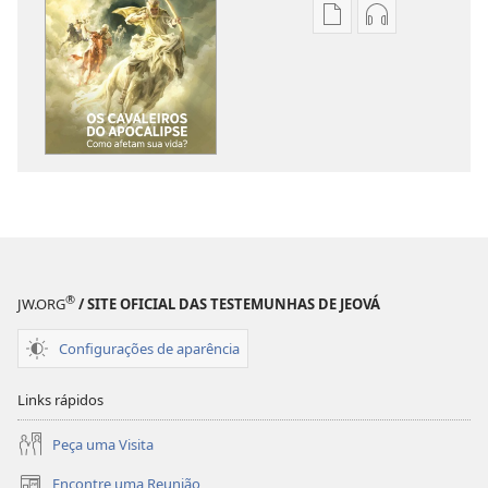
Opções
Opções
de
de
download
download
de
de
publicações
áudio
A
A
SENTINELA
SENTINELA
Os
Os
cavaleiros
cavaleiros
do
do
Apocalipse
Apocalipse
®
JW.ORG
/ SITE OFICIAL DAS TESTEMUNHAS DE JEOVÁ
—
—
Como
Como
Configurações de aparência
afetam
afetam
sua
sua
Links rápidos
vida?
vida?
Peça uma Visita
Encontre uma Reunião