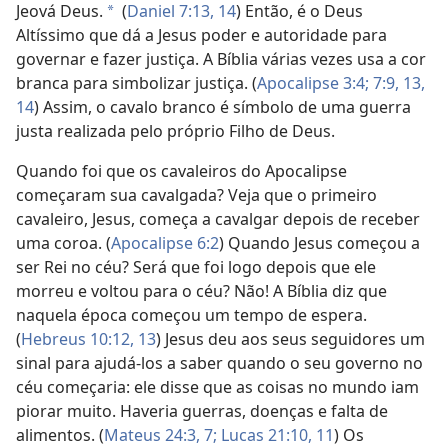
Jeová Deus.
(
Daniel 7:13, 14
) Então, é o Deus
a
Altíssimo que dá a Jesus poder e autoridade para
governar e fazer justiça. A Bíblia várias vezes usa a cor
branca para simbolizar justiça. (
Apocalipse 3:4;
7:9,
13,
14
) Assim, o cavalo branco é símbolo de uma guerra
justa realizada pelo próprio Filho de Deus.
Quando foi que os cavaleiros do Apocalipse
começaram sua cavalgada? Veja que o primeiro
cavaleiro, Jesus, começa a cavalgar depois de receber
uma coroa. (
Apocalipse 6:2
) Quando Jesus começou a
ser Rei no céu? Será que foi logo depois que ele
morreu e voltou para o céu? Não! A Bíblia diz que
naquela época começou um tempo de espera.
(
Hebreus 10:12, 13
) Jesus deu aos seus seguidores um
sinal para ajudá-los a saber quando o seu governo no
céu começaria: ele disse que as coisas no mundo iam
piorar muito. Haveria guerras, doenças e falta de
alimentos. (
Mateus 24:3,
7;
Lucas 21:10, 11
) Os