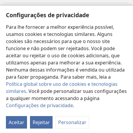
Donativos
(abre
Configurações de privacidade
nova
janela)
Para lhe fornecer a melhor experiência possível,
Biblioteca On-line da Torre de Vigia™
(abre
usamos cookies e tecnologias similares. Alguns
nova
®
JW Hub
cookies são necessários para que o nosso site
janela)
(abre
funcione e não podem ser rejeitados. Você pode
nova
®
JW Library
janela)
aceitar ou rejeitar o uso de cookies adicionais, que
utilizamos apenas para melhorar a sua experiência.
Watchtower Library
Nenhuma dessas informações é vendida ou utilizada
para fazer propaganda. Para saber mais, leia a
Política global sobre uso de cookies e tecnologias
similares
. Você pode personalizar suas configurações
Copyright
© 2026 Watch Tower Bible and Tract Society of Pennsylvania.
a qualquer momento acessando a página
TERMOS DE USO
|
POLÍTICA DE PRIVACIDADE
|
CONFIGURAÇÕES DE
Configurações de privacidade
.
Mo
PRIVACIDADE
ta
Aceitar
Rejeitar
Personalizar
d
co