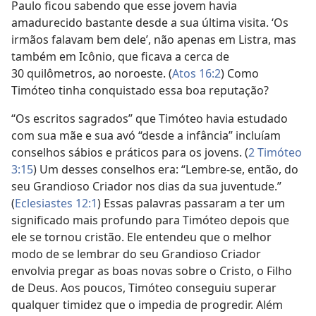
Paulo ficou sabendo que esse jovem havia
amadurecido bastante desde a sua última visita. ‘Os
irmãos falavam bem dele’, não apenas em Listra, mas
também em Icônio, que ficava a cerca de
30 quilômetros, ao noroeste. (
Atos 16:2
) Como
Timóteo tinha conquistado essa boa reputação?
“Os escritos sagrados” que Timóteo havia estudado
com sua mãe e sua avó “desde a infância” incluíam
conselhos sábios e práticos para os jovens. (
2 Timóteo
3:15
) Um desses conselhos era: “Lembre-se, então, do
seu Grandioso Criador nos dias da sua juventude.”
(
Eclesiastes 12:1
) Essas palavras passaram a ter um
significado mais profundo para Timóteo depois que
ele se tornou cristão. Ele entendeu que o melhor
modo de se lembrar do seu Grandioso Criador
envolvia pregar as boas novas sobre o Cristo, o Filho
de Deus. Aos poucos, Timóteo conseguiu superar
qualquer timidez que o impedia de progredir. Além