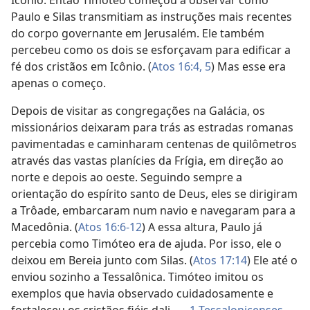
Icônio. Então Timóteo começou a observar como
Paulo e Silas transmitiam as instruções mais recentes
do corpo governante em Jerusalém. Ele também
percebeu como os dois se esforçavam para edificar a
fé dos cristãos em Icônio. (
Atos 16:4, 5
) Mas esse era
apenas o começo.
Depois de visitar as congregações na Galácia, os
missionários deixaram para trás as estradas romanas
pavimentadas e caminharam centenas de quilômetros
através das vastas planícies da Frígia, em direção ao
norte e depois ao oeste. Seguindo sempre a
orientação do espírito santo de Deus, eles se dirigiram
a Trôade, embarcaram num navio e navegaram para a
Macedônia. (
Atos 16:6-12
) A essa altura, Paulo já
percebia como Timóteo era de ajuda. Por isso, ele o
deixou em Bereia junto com Silas. (
Atos 17:14
) Ele até o
enviou sozinho a Tessalônica. Timóteo imitou os
exemplos que havia observado cuidadosamente e