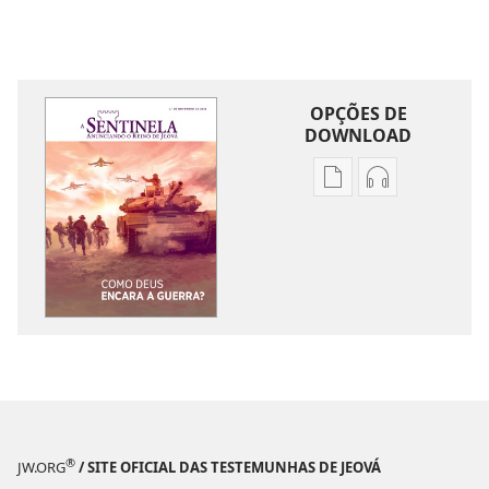
OPÇÕES DE
DOWNLOAD
Opções
Opções
de
de
download
download
de
de
publicações
áudio
A
A
SENTINELA
SENTINELA
Como
Como
Deus
Deus
encara
encara
a
a
®
JW.ORG
/ SITE OFICIAL DAS TESTEMUNHAS DE JEOVÁ
guerra?
guerra?