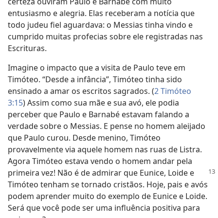
certeza ouviram Paulo e Barnabé com muito
entusiasmo e alegria. Elas receberam a notícia que
todo judeu fiel aguardava: o Messias tinha vindo e
cumprido muitas profecias sobre ele registradas nas
Escrituras.
Imagine o impacto que a visita de Paulo teve em
Timóteo. “Desde a infância”, Timóteo tinha sido
ensinado a amar os escritos sagrados. (
2 Timóteo
3:15
) Assim como sua mãe e sua avó, ele podia
perceber que Paulo e Barnabé estavam falando a
verdade sobre o Messias. E pense no homem aleijado
que Paulo curou. Desde menino, Timóteo
provavelmente via aquele homem nas ruas de Listra.
Agora Timóteo estava vendo o homem andar pela
primeira
vez! Não é de admirar que Eunice, Loide e
Timóteo tenham se tornado cristãos. Hoje, pais e avós
podem aprender muito do exemplo de Eunice e Loide.
Será que você pode ser uma influência positiva para