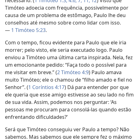
necessário. (
1 Timóteo 1:3;
4:6, 7,
11, 12
) Visto que
Timóteo adoecia com frequência, possivelmente por
causa de um problema de estômago, Paulo lhe deu
conselhos até mesmo sobre como lidar com isso.
—
1 Timóteo 5:23
.
Com o tempo, ficou evidente para Paulo que ele iria
morrer; pelo visto, ele seria executado logo. Paulo
enviou a Timóteo uma última carta inspirada. Nela, fez
um emocionante pedido: “Faça todo o possível para
me visitar em breve.” (
2 Timóteo 4:9
) Paulo amava
muito Timóteo; ele o chamou de “filho amado e fiel no
Senhor”. (
1 Coríntios 4:17
) Dá para entender por que
ele queria que esse amigo estivesse ao seu lado no fim
de sua vida. Assim, podemos nos perguntar: ‘As
pessoas me procuram para consolá-las quando estão
enfrentando dificuldades?’
Será que Timóteo conseguiu ver Paulo a tempo? Não
sabemos. Mas sabemos que ele sempre fez o máximo