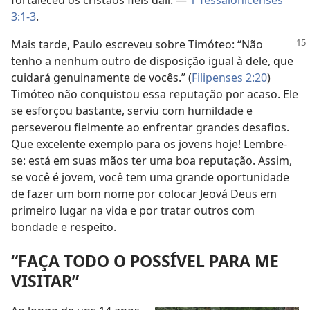
fortaleceu os cristãos fiéis dali. —
1 Tessalonicenses
3:1-3
.
Mais tarde, Paulo escreveu sobre Timóteo: “Não
tenho a nenhum outro de disposição igual à dele, que
cuidará genuinamente de vocês.” (
Filipenses 2:20
)
Timóteo não conquistou essa reputação por acaso. Ele
se esforçou bastante, serviu com humildade e
perseverou fielmente ao enfrentar grandes desafios.
Que excelente exemplo para os jovens hoje! Lembre-
se: está em suas mãos ter uma boa reputação. Assim,
se você é jovem, você tem uma grande oportunidade
de fazer um bom nome por colocar Jeová Deus em
primeiro lugar na vida e por tratar outros com
bondade e respeito.
“FAÇA TODO O POSSÍVEL PARA ME
VISITAR”