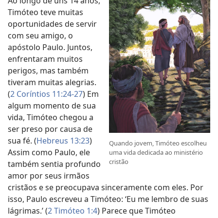
Ao longo de uns 14 anos,
Timóteo teve muitas
oportunidades de servir
com seu amigo, o
apóstolo Paulo. Juntos,
enfrentaram muitos
perigos, mas também
tiveram muitas alegrias.
(
2 Coríntios 11:24-27
) Em
algum momento de sua
vida, Timóteo chegou a
ser preso por causa de
sua fé. (
Hebreus 13:23
)
Quando jovem, Timóteo escolheu
Assim como Paulo, ele
uma vida dedicada ao ministério
cristão
também sentia profundo
amor por seus irmãos
cristãos e se preocupava sinceramente com eles. Por
isso, Paulo escreveu a Timóteo: ‘Eu me lembro de suas
lágrimas.’ (
2 Timóteo 1:4
) Parece que Timóteo