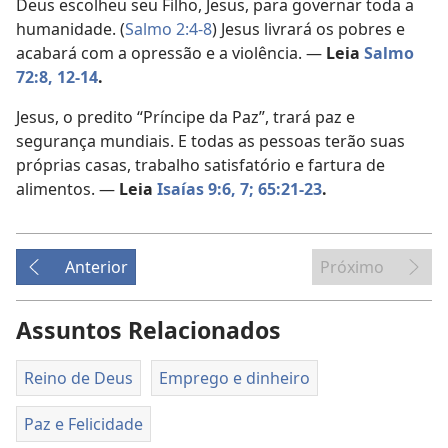
Deus escolheu seu Filho, Jesus, para governar toda a
humanidade. (
Salmo 2:4-8
) Jesus livrará os pobres e
acabará com a opressão e a violência. —
Leia
Salmo
72:8,
12-14
.
Jesus, o predito “Príncipe da Paz”, trará paz e
segurança mundiais. E todas as pessoas terão suas
próprias casas, trabalho satisfatório e fartura de
alimentos. —
Leia
Isaías 9:6, 7;
65:21-23
.
Anterior
Próximo
Assuntos Relacionados
Reino de Deus
Emprego e dinheiro
Paz e Felicidade