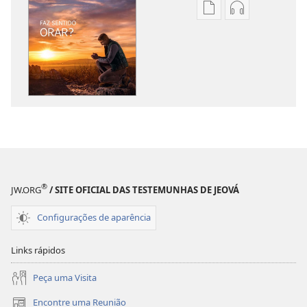
Opções
Opções
de
de
download
download
de
de
publicações
áudio
A
A
SENTINELA
SENTINELA
Faz
Faz
sentido
sentido
orar?
orar?
®
JW.ORG
/ SITE OFICIAL DAS TESTEMUNHAS DE JEOVÁ
Configurações de aparência
Links rápidos
Peça uma Visita
Encontre uma Reunião