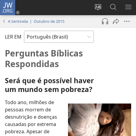
JW.ORG
Log
in
Mudar
Buscar
EXI
(abre
o
no
ME
A Sentinela | Outubro de 2015
nova
idioma
JW.ORG
janela)
do
LER EM
site
Perguntas Bíblicas
Respondidas
Será que é possível haver
um mundo sem pobreza?
Todo ano, milhões de
pessoas morrem de
desnutrição e doenças
causadas por extrema
pobreza. Apesar de