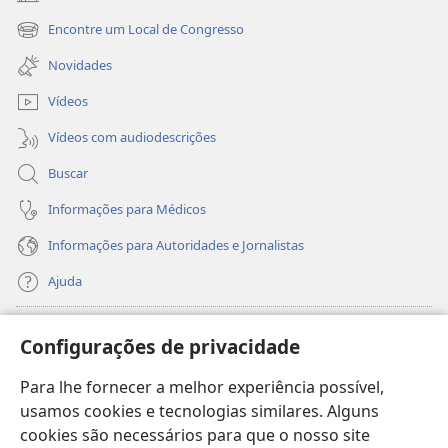
(abre
nova
Encontre um Local de Congresso
(abre
janela)
nova
Novidades
janela)
Vídeos
Vídeos com audiodescrições
Buscar
Informações para Médicos
Informações para Autoridades e Jornalistas
Ajuda
Donativos
(abre
Configurações de privacidade
nova
janela)
Para lhe fornecer a melhor experiência possível,
Biblioteca On-line da Torre de Vigia™
(abre
usamos cookies e tecnologias similares. Alguns
nova
®
JW Hub
cookies são necessários para que o nosso site
janela)
(abre