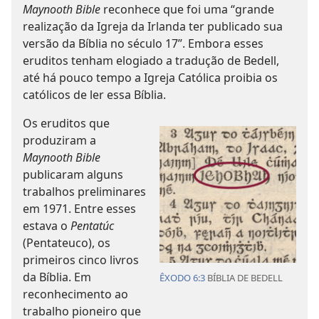
Maynooth Bible
reconhece que foi uma “grande
realização da Igreja da Irlanda ter publicado sua
versão da Bíblia no século 17”. Embora esses
eruditos tenham elogiado a tradução de Bedell,
até há pouco tempo a Igreja Católica proibia os
católicos de ler essa Bíblia.
Os eruditos que
produziram a
Maynooth Bible
publicaram alguns
trabalhos preliminares
em 1971. Entre esses
estava o
Pentatúc
(Pentateuco), os
primeiros cinco livros
da Bíblia. Em
ÊXODO 6:3
BÍBLIA DE BEDELL
reconhecimento ao
trabalho pioneiro que