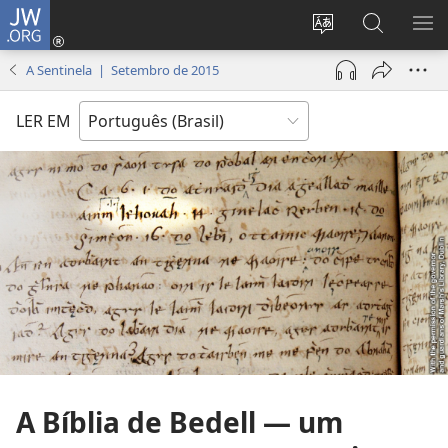
JW.ORG
Log
in
Mudar
Buscar
EXI
(abre
o
no
ME
A Sentinela | Setembro de 2015
nova
idioma
JW.ORG
janela)
do
LER EM
site
A Bíblia de Bedell — um