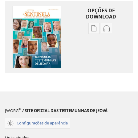
OPÇÕES DE
DOWNLOAD
Opções
Opções
de
de
download
download
de
de
publicações
áudio
A
A
SENTINELA
SENTINELA
Quem
Quem
são
são
as
as
Testemunhas
Testemunhas
®
JW.ORG
/ SITE OFICIAL DAS TESTEMUNHAS DE JEOVÁ
de
de
Jeová?
Jeová?
Configurações de aparência
Links rápidos