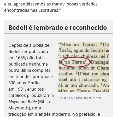
e eu aprendêssemos as maravilhosas verdades
encontradas nas Escrituras.”
Bedell é lembrado e reconhecido
Depois de a Bíblia de
Bedell ser publicada
em 1685, não foi
publicada nenhuma
outra Bíblia completa
em irlandês por quase
300 anos. Então,
em 1981, eruditos
católicos produziram a
ÊXODO 6:3
MAYNOOTH BIBLE
Maynooth Bible
(Bíblia
Maynooth), uma
tradução em irlandês moderno. No prefácio, a