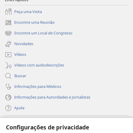
Peça uma Visita
Encontre uma Reunião
(abre
nova
Encontre um Local de Congresso
(abre
janela)
nova
Novidades
janela)
Vídeos
Vídeos com audiodescrições
Buscar
Informações para Médicos
Informações para Autoridades e Jornalistas
Ajuda
Donativos
(abre
Configurações de privacidade
nova