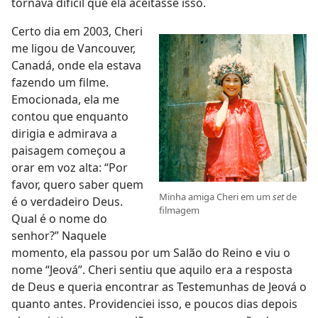
tornava difícil que ela aceitasse isso.
Certo dia em 2003, Cheri
me ligou de Vancouver,
Canadá, onde ela estava
fazendo um filme.
Emocionada, ela me
contou que enquanto
dirigia e admirava a
paisagem começou a
orar em voz alta: “Por
favor, quero saber quem
Minha amiga Cheri em um
set
de
é o verdadeiro Deus.
filmagem
Qual é o nome do
senhor?” Naquele
momento, ela passou por um Salão do Reino e viu o
nome “Jeová”. Cheri sentiu que aquilo era a resposta
de Deus e queria encontrar as Testemunhas de Jeová o
quanto antes. Providenciei isso, e poucos dias depois