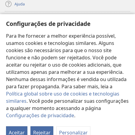
Ajuda
Donativos
(abre
Configurações de privacidade
nova
janela)
Para lhe fornecer a melhor experiência possível,
Biblioteca On-line da Torre de Vigia™
(abre
usamos cookies e tecnologias similares. Alguns
nova
®
JW Hub
cookies são necessários para que o nosso site
janela)
(abre
funcione e não podem ser rejeitados. Você pode
nova
®
JW Library
janela)
aceitar ou rejeitar o uso de cookies adicionais, que
utilizamos apenas para melhorar a sua experiência.
Watchtower Library
Nenhuma dessas informações é vendida ou utilizada
para fazer propaganda. Para saber mais, leia a
Política global sobre uso de cookies e tecnologias
similares
. Você pode personalizar suas configurações
Copyright
© 2026 Watch Tower Bible and Tract Society of Pennsylvania.
a qualquer momento acessando a página
TERMOS DE USO
|
POLÍTICA DE PRIVACIDADE
|
CONFIGURAÇÕES DE
Configurações de privacidade
.
Mo
PRIVACIDADE
ta
Aceitar
Rejeitar
Personalizar
d