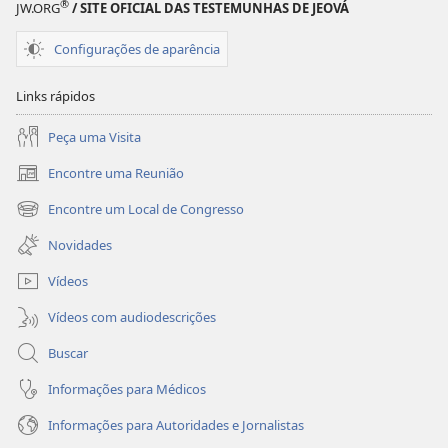
®
JW.ORG
/ SITE OFICIAL DAS TESTEMUNHAS DE JEOVÁ
de
de
Jeová?
Jeová?
Configurações de aparência
Links rápidos
Peça uma Visita
Encontre uma Reunião
(abre
nova
Encontre um Local de Congresso
(abre
janela)
nova
Novidades
janela)
Vídeos
Vídeos com audiodescrições
Buscar
Informações para Médicos
Informações para Autoridades e Jornalistas