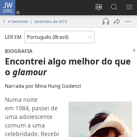
JW.ORG
Log
in
Mudar
Buscar
EXI
(abre
o
no
ME
A Sentinela | Setembro de 2015
nova
idioma
JW.ORG
janela)
do
LER EM
site
BIOGRAFIA
Encontrei algo melhor do que
o
glamour
Narrada por Mina Hung Godenzi
Numa noite
em 1984, passei de
uma adolescente
comum a uma
celebridade. Recebi