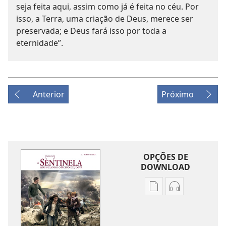
seja feita aqui, assim como já é feita no céu. Por
isso, a Terra, uma criação de Deus, merece ser
preservada; e Deus fará isso por toda a
eternidade”.
Anterior
Próximo
OPÇÕES DE
DOWNLOAD
Opções
Opções
de
de
download
download