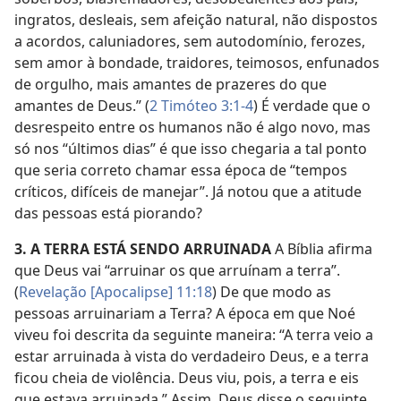
ingratos, desleais, sem afeição natural, não dispostos
a acordos, caluniadores, sem autodomínio, ferozes,
sem amor à bondade, traidores, teimosos, enfunados
de orgulho, mais amantes de prazeres do que
amantes de Deus.” (
2 Timóteo 3:1-4
) É verdade que o
desrespeito entre os humanos não é algo novo, mas
só nos “últimos dias” é que isso chegaria a tal ponto
que seria correto chamar essa época de “tempos
críticos, difíceis de manejar”. Já notou que a atitude
das pessoas está piorando?
3. A TERRA ESTÁ SENDO ARRUINADA
A Bíblia afirma
que Deus vai “arruinar os que arruínam a terra”.
(
Revelação [Apocalipse] 11:18
) De que modo as
pessoas arruinariam a Terra? A época em que Noé
viveu foi descrita da seguinte maneira: “A terra veio a
estar arruinada à vista do verdadeiro Deus, e a terra
ficou cheia de violência. Deus viu, pois, a terra e eis
que estava arruinada.” Assim, Deus disse o seguinte