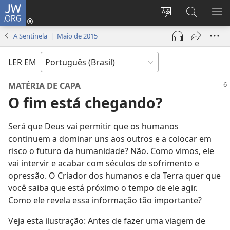
JW.ORG
Log
in
Mudar
Buscar
EXI
(abre
o
no
ME
A Sentinela | Maio de 2015
nova
idioma
JW.ORG
janela)
do
LER EM
site
MATÉRIA DE CAPA
O fim está chegando?
Será que Deus vai permitir que os humanos
continuem a dominar uns aos outros e a colocar em
risco o futuro da humanidade? Não. Como vimos, ele
vai intervir e acabar com séculos de sofrimento e
opressão. O Criador dos humanos e da Terra quer que
você saiba que está próximo o tempo de ele agir.
Como ele revela essa informação tão importante?
Veja esta ilustração: Antes de fazer uma viagem de