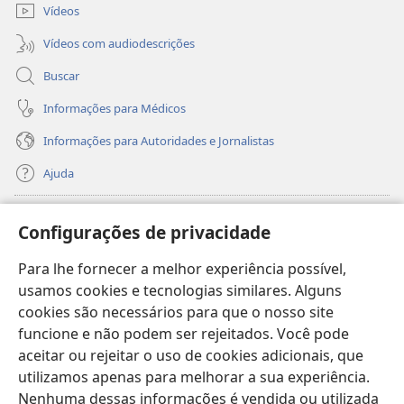
Vídeos
Vídeos com audiodescrições
Buscar
Informações para Médicos
Informações para Autoridades e Jornalistas
Ajuda
Donativos
(abre
Configurações de privacidade
nova
janela)
Para lhe fornecer a melhor experiência possível,
Biblioteca On-line da Torre de Vigia™
(abre
usamos cookies e tecnologias similares. Alguns
nova
®
JW Hub
cookies são necessários para que o nosso site
janela)
(abre
funcione e não podem ser rejeitados. Você pode
nova
®
JW Library
janela)
aceitar ou rejeitar o uso de cookies adicionais, que
utilizamos apenas para melhorar a sua experiência.
Watchtower Library
Nenhuma dessas informações é vendida ou utilizada