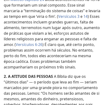
que formariam um sinal composto. Esse sinal
marcaria a “terminação do sistema de coisas” e levaria
ao tempo em que ‘viria o fim’. (
Versículos 3
e
14
) Esses
acontecimentos incluem grandes guerras, falta de
alimento, terremotos num lugar após outro, aumento
de práticas que violam a lei, esforços astutos de
líderes religiosos para enganar as pessoas e falta de
amor. (
Versículos 6-26
) É claro que, até certo ponto,
problemas assim ocorrem há séculos. No entanto,
perto do fim, todos eles aconteceriam na mesma
época caótica. Esses problemas também
acompanhariam os próximos três sinais.
2. A ATITUDE DAS PESSOAS
A Bíblia diz que os
“últimos dias” — o período que leva ao fim — seriam
marcados por uma grande piora no comportamento
das pessoas. Lemos: “Os homens serão amantes de si
mesmos, amantes do dinheiro, pretensiosos,
soberbos, blasfemadores, desobedientes aos pais,