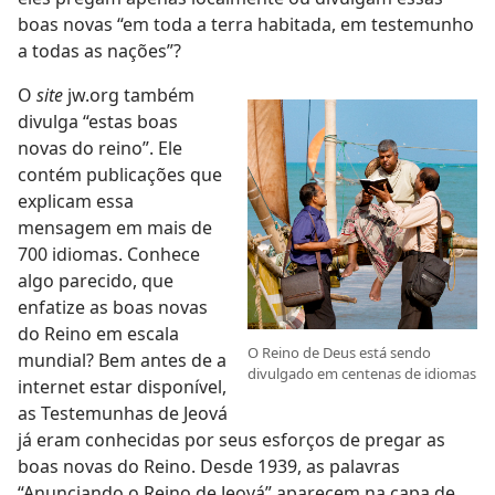
boas novas “em toda a terra habitada, em testemunho
a todas as nações”?
O
site
jw.org também
divulga “estas boas
novas do reino”. Ele
contém publicações que
explicam essa
mensagem em mais de
700 idiomas. Conhece
algo parecido, que
enfatize as boas novas
do Reino em escala
O Reino de Deus está sendo
mundial? Bem antes de a
divulgado em centenas de idiomas
internet estar disponível,
as Testemunhas de Jeová
já eram conhecidas por seus esforços de pregar as
boas novas do Reino. Desde 1939, as palavras
“Anunciando o Reino de Jeová” aparecem na capa de