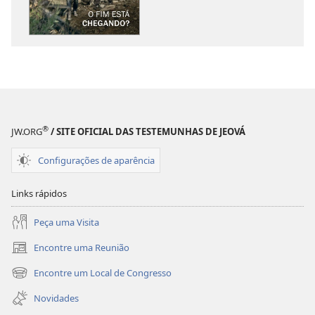
de
de
publicações
áudio
A
A
SENTINELA
SENTINELA
O
O
fim
fim
está
está
chegando?
chegando?
®
JW.ORG
/ SITE OFICIAL DAS TESTEMUNHAS DE JEOVÁ
Configurações de aparência
Links rápidos
Peça uma Visita
Encontre uma Reunião
(abre
nova
Encontre um Local de Congresso
(abre
janela)
nova
Novidades
janela)