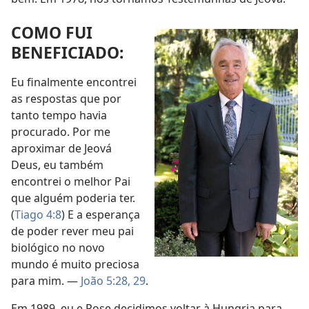
COMO FUI
BENEFICIADO:
Eu finalmente encontrei
as respostas que por
tanto tempo havia
procurado. Por me
aproximar de Jeová
Deus, eu também
encontrei o melhor Pai
que alguém poderia ter.
(
Tiago 4:8
) E a esperança
de poder rever meu pai
biológico no novo
mundo é muito preciosa
para mim. —
João 5:28, 29
.
Em 1989, eu e Rose decidimos voltar à Hungria para