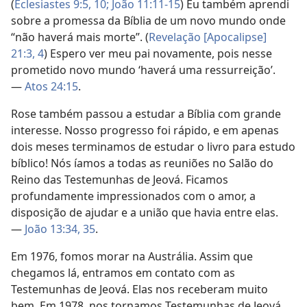
(
Eclesiastes 9:5,
10;
João 11:11-15
) Eu também aprendi
sobre a promessa da Bíblia de um novo mundo onde
“não haverá mais morte”. (
Revelação [Apocalipse]
21:3, 4
) Espero ver meu pai novamente, pois nesse
prometido novo mundo ‘haverá uma ressurreição’.
—
Atos 24:15
.
Rose também passou a estudar a Bíblia com grande
interesse. Nosso progresso foi rápido, e em apenas
dois meses terminamos de estudar o livro para estudo
bíblico! Nós íamos a todas as reuniões no Salão do
Reino das Testemunhas de Jeová. Ficamos
profundamente impressionados com o amor, a
disposição de ajudar e a união que havia entre elas.
—
João 13:34, 35
.
Em 1976, fomos morar na Austrália. Assim que
chegamos lá, entramos em contato com as
Testemunhas de Jeová. Elas nos receberam muito
bem. Em 1978, nos tornamos Testemunhas de Jeová.