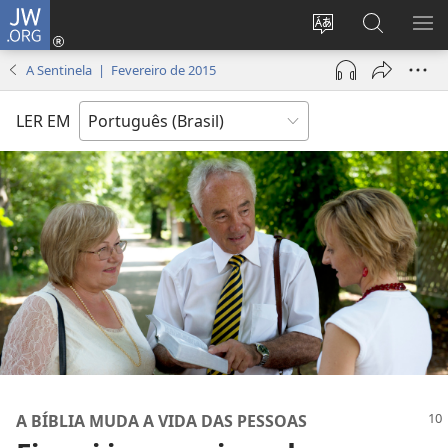
JW.ORG
Log
in
Mudar
Buscar
EXI
(abre
o
no
ME
A Sentinela | Fevereiro de 2015
nova
idioma
JW.ORG
janela)
do
LER EM
site
A BÍBLIA MUDA A VIDA DAS PESSOAS