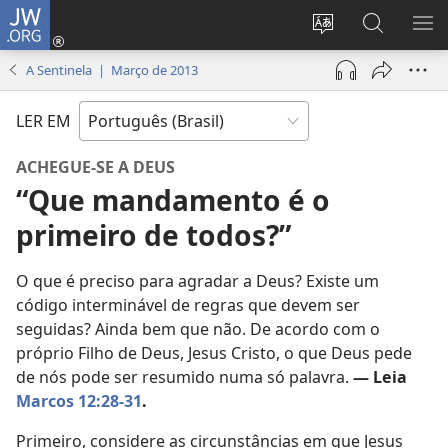
JW.ORG
Log
in
Mudar
Buscar
EXI
(abre
o
no
ME
A Sentinela | Março de 2013
nova
idioma
JW.ORG
janela)
do
LER EM
site
ACHEGUE-SE A DEUS
“Que mandamento é o
primeiro de todos?”
O que é preciso para agradar a Deus? Existe um
código interminável de regras que devem ser
seguidas? Ainda bem que não. De acordo com o
próprio Filho de Deus, Jesus Cristo, o que Deus pede
de nós pode ser resumido numa só palavra.
— Leia
Marcos 12:28-31
.
Primeiro, considere as circunstâncias em que Jesus