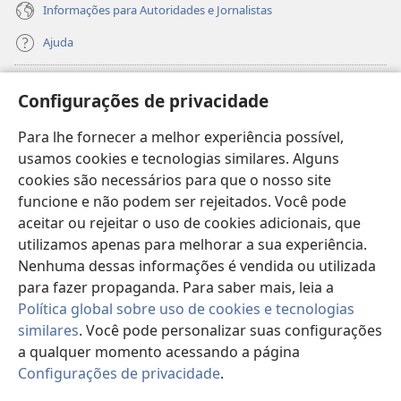
Informações para Autoridades e Jornalistas
Ajuda
Donativos
(abre
Configurações de privacidade
nova
janela)
Para lhe fornecer a melhor experiência possível,
Biblioteca On-line da Torre de Vigia™
(abre
usamos cookies e tecnologias similares. Alguns
nova
®
JW Hub
cookies são necessários para que o nosso site
janela)
(abre
funcione e não podem ser rejeitados. Você pode
nova
®
JW Library
janela)
aceitar ou rejeitar o uso de cookies adicionais, que
utilizamos apenas para melhorar a sua experiência.
Watchtower Library
Nenhuma dessas informações é vendida ou utilizada
para fazer propaganda. Para saber mais, leia a
Política global sobre uso de cookies e tecnologias
similares
. Você pode personalizar suas configurações
a qualquer momento acessando a página
Copyright
© 2026 Watch Tower Bible and Tract Society of Pennsylvania.
TERMOS DE USO
|
POLÍTICA DE PRIVACIDADE
|
CONFIGURAÇÕES DE
Configurações de privacidade
.
Mo
PRIVACIDADE