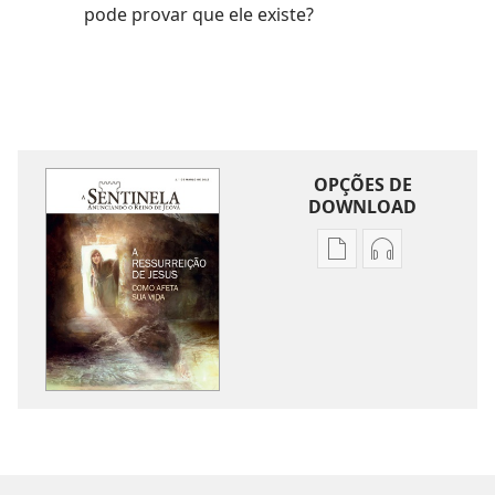
pode provar que ele existe?
OPÇÕES DE
DOWNLOAD
Opções
Opções
de
de
download
download
de
de
publicações
áudio
A
A
SENTINELA
SENTINELA
A
A
Ressurreição
Ressurreição