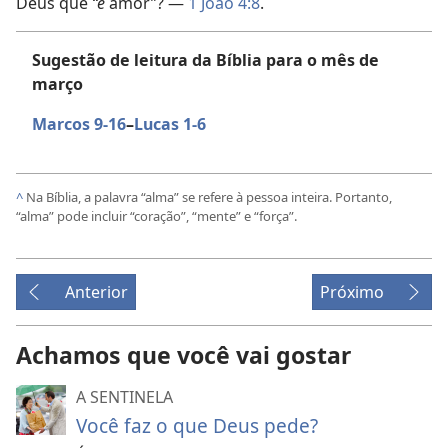
Deus que
“é
amor”? —
1 João 4:8
.
Sugestão de leitura da Bíblia para o mês de
março
Marcos 9-16
–
Lucas 1-6
^
Na Bíblia, a palavra “alma” se refere à pessoa inteira. Portanto,
“alma” pode incluir “coração”, “mente” e “força”.
Anterior
Próximo
Achamos que você vai gostar
A SENTINELA
Você faz o que Deus pede?