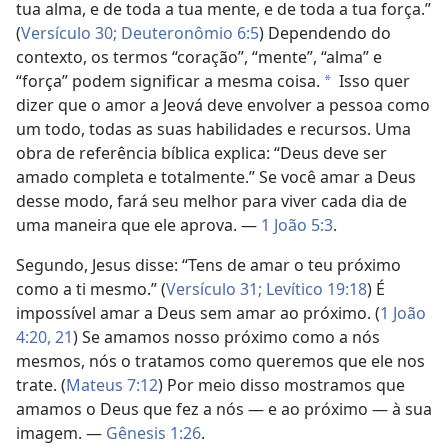
tua alma, e de toda a tua mente, e de toda a tua força.”
(
Versículo 30;
Deuteronômio 6:5
) Dependendo do
contexto, os termos “coração”, “mente”, “alma” e
“força” podem significar a mesma coisa.
Isso quer
*
dizer que o amor a Jeová deve envolver a pessoa como
um todo, todas as suas habilidades e recursos. Uma
obra de referência bíblica explica: “Deus deve ser
amado completa e totalmente.” Se você amar a Deus
desse modo, fará seu melhor para viver cada dia de
uma maneira que ele aprova. —
1 João 5:3
.
Segundo, Jesus disse: “Tens de amar o teu próximo
como a ti mesmo.” (
Versículo 31;
Levítico 19:18
) É
impossível amar a Deus sem amar ao próximo. (
1 João
4:20, 21
) Se amamos nosso próximo como a nós
mesmos, nós o tratamos como queremos que ele nos
trate. (
Mateus 7:12
) Por meio disso mostramos que
amamos o Deus que fez a nós — e ao próximo — à sua
imagem. —
Gênesis 1:26
.