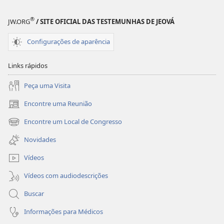
de
de
Jesus
Jesus
®
JW.ORG
/ SITE OFICIAL DAS TESTEMUNHAS DE JEOVÁ
—
—
como
como
Configurações de aparência
afeta
afeta
sua
sua
Links rápidos
vida
vida
Peça uma Visita
Encontre uma Reunião
(abre
nova
Encontre um Local de Congresso
(abre
janela)
nova
Novidades
janela)
Vídeos
Vídeos com audiodescrições
Buscar
Informações para Médicos