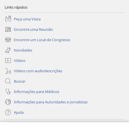
Links rápidos
Peça uma Visita
Encontre uma Reunião
(abre
nova
Encontre um Local de Congresso
(abre
janela)
nova
Novidades
janela)
Vídeos
Vídeos com audiodescrições
Buscar
Informações para Médicos
Informações para Autoridades e Jornalistas
Ajuda
Donativos