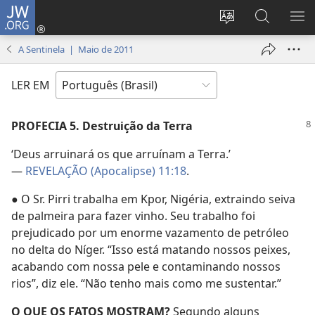
JW.ORG
Log
in
Mudar
Buscar
EXI
(abre
o
no
ME
A Sentinela | Maio de 2011
nova
idioma
JW.ORG
janela)
do
LER EM
site
PROFECIA 5. Destruição da Terra
‘Deus arruinará os que arruínam a Terra.’
—
REVELAÇÃO (Apocalipse) 11:18
.
● O Sr. Pirri trabalha em Kpor, Nigéria, extraindo seiva
de palmeira para fazer vinho. Seu trabalho foi
prejudicado por um enorme vazamento de petróleo
no delta do Níger. “Isso está matando nossos peixes,
acabando com nossa pele e contaminando nossos
rios”, diz ele. “Não tenho mais como me sustentar.”
O QUE OS FATOS MOSTRAM?
Segundo alguns