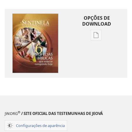
OPÇÕES DE
DOWNLOAD
Opções
de
download
de
publicações
A
SENTINELA
Maio de 2011
®
JW.ORG
/ SITE OFICIAL DAS TESTEMUNHAS DE JEOVÁ
Configurações de aparência