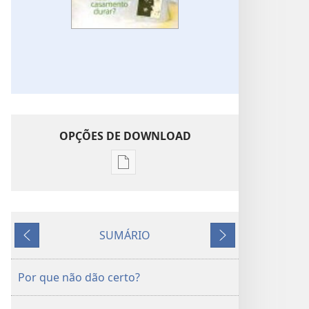
OPÇÕES DE DOWNLOAD
Opções
de
download
de
SUMÁRIO
publicações
Anterior
Próximo
A
SENTINELA
Por que não dão certo?
Fevereiro de 2011