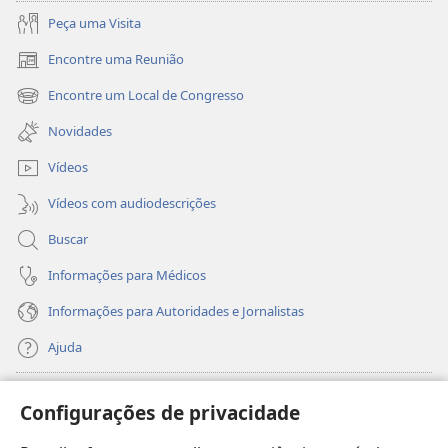
Peça uma Visita
Encontre uma Reunião
(abre
nova
Encontre um Local de Congresso
(abre
janela)
nova
Novidades
janela)
Vídeos
Vídeos com audiodescrições
Buscar
Informações para Médicos
Informações para Autoridades e Jornalistas
Ajuda
Donativos
(abre
Configurações de privacidade
nova
janela)