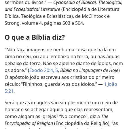
sermões ou livros.” —
Cyclopedia of Biblical, Theological,
and Ecclesiastical Literature
(Enciclopédia de Literatura
Bíblica, Teológica e Eclesiástica), de McClintock e
Strong, volume 4, páginas 503 e 504.
O que a Bíblia diz?
“Não faça imagens de nenhuma coisa que há lá em
cima no céu, ou aqui embaixo na terra, ou nas águas
debaixo da terra. Não se ajoelhe diante de ídolos, nem
os adore.” (
Êxodo 20:4, 5
,
Bíblia na Linguagem de Hoje
)
O apóstolo João escreveu aos cristãos do primeiro
século: “Filhinhos, guardai-vos dos ídolos.” —
1 João
5:21
.
Será que as imagens são simplesmente um meio de
honrar e se achegar àquilo que elas representam,
como alegam as igrejas? “No começo”, diz a
The
Encyclopedia of Religion
(Enciclopédia da Religião), “as