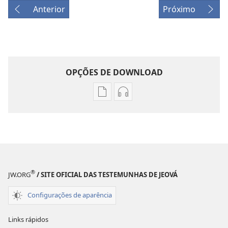
Anterior
Próximo
OPÇÕES DE DOWNLOAD
Opções
Opções
de
de
download
download
de
de
publicações
áudio
A
A
SENTINELA
SENTINELA
®
JW.ORG
/ SITE OFICIAL DAS TESTEMUNHAS DE JEOVÁ
Novembro de 2009
Novembro de 2009
Configurações de aparência
Links rápidos