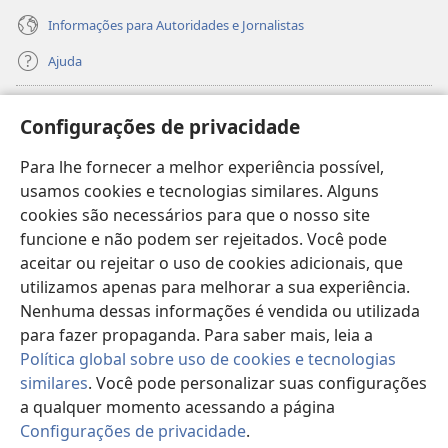
Informações para Autoridades e Jornalistas
Ajuda
Donativos
(abre
Configurações de privacidade
nova
janela)
Para lhe fornecer a melhor experiência possível,
Biblioteca On-line da Torre de Vigia™
(abre
usamos cookies e tecnologias similares. Alguns
nova
®
JW Hub
cookies são necessários para que o nosso site
janela)
(abre
funcione e não podem ser rejeitados. Você pode
nova
®
JW Library
janela)
aceitar ou rejeitar o uso de cookies adicionais, que
utilizamos apenas para melhorar a sua experiência.
Watchtower Library
Nenhuma dessas informações é vendida ou utilizada
para fazer propaganda. Para saber mais, leia a
Política global sobre uso de cookies e tecnologias
similares
. Você pode personalizar suas configurações
Copyright
© 2026 Watch Tower Bible and Tract Society of Pennsylvania.
a qualquer momento acessando a página
TERMOS DE USO
|
POLÍTICA DE PRIVACIDADE
|
CONFIGURAÇÕES DE
Configurações de privacidade
.
Mo
PRIVACIDADE