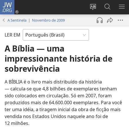
JW.ORG
Log
in
Mudar
Buscar
EXI
(abre
o
no
ME
A Sentinela | Novembro de 2009
nova
idioma
JW.ORG
janela)
do
LER EM
site
A Bíblia — uma
impressionante história de
sobrevivência
A BÍBLIA é o livro mais distribuído da história
— calcula-se que 4,8 bilhões de exemplares tenham
sido colocados em circulação. Só em 2007, foram
produzidos mais de 64.600.000 exemplares. Para você
ter uma idéia, a tiragem inicial da obra de ficção mais
vendida nos Estados Unidos naquele ano foi de
12 milhões.