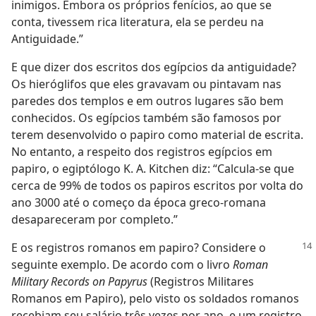
inimigos. Embora os próprios fenícios, ao que se
conta, tivessem rica literatura, ela se perdeu na
Antiguidade.”
E que dizer dos escritos dos egípcios da antiguidade?
Os hieróglifos que eles gravavam ou pintavam nas
paredes dos templos e em outros lugares são bem
conhecidos. Os egípcios também são famosos por
terem desenvolvido o papiro como material de escrita.
No entanto, a respeito dos registros egípcios em
papiro, o egiptólogo K. A. Kitchen diz: “Calcula-se que
cerca de 99% de todos os papiros escritos por volta do
ano 3000 até o começo da época greco-romana
desapareceram por completo.”
E os registros romanos em papiro? Considere o
seguinte exemplo. De acordo com o livro
Roman
Military Records on Papyrus
(Registros Militares
Romanos em Papiro), pelo visto os soldados romanos
recebiam seu salário três vezes por ano, e um registro