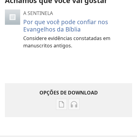
Achamos que você vai gostar
A SENTINELA
Por que você pode confiar nos
Evangelhos da Bíblia
Considere evidências constatadas em
manuscritos antigos.
OPÇÕES DE DOWNLOAD
Opções
Opções
de
de
download
download
de
de