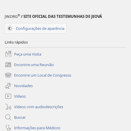
publicações
áudio
A
A
SENTINELA
SENTINELA
®
JW.ORG
/ SITE OFICIAL DAS TESTEMUNHAS DE JEOVÁ
Novembro de 2009
Novembro de 2009
Configurações de aparência
Links rápidos
Peça uma Visita
Encontre uma Reunião
(abre
nova
Encontre um Local de Congresso
(abre
janela)
nova
Novidades
janela)
Vídeos
Vídeos com audiodescrições
Buscar
Informações para Médicos