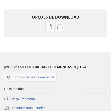
OPÇÕES DE DOWNLOAD
Opções
Opções
de
de
download
download
de
de
publicações
áudio
A
A
SENTINELA
SENTINELA
®
JW.ORG
/ SITE OFICIAL DAS TESTEMUNHAS DE JEOVÁ
Novembro de 2009
Novembro de 2009
Configurações de aparência
Links rápidos
Peça uma Visita
Encontre uma Reunião
(abre