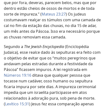
que por fora, deveras, parecem belos, mas que por
dentro estão cheios de ossos de mortos e de toda
sorte de impureza.” (
Mateus 23:27
) Os judeus
costumavam realçar os túmulos com uma camada de
cal no fim da estação das chuvas, no dia 15 de adar,
um mês antes da Páscoa. Isso era necessário porque
as chuvas removiam essa camada.
Segundo a
The Jewish Encyclopedia
(Enciclopédia
Judaica)
,
esse realce dado às sepulturas era feito com
o objetivo de evitar que os “muitos peregrinos que
andavam pelas estradas durante a festividade da
Páscoa” ficassem impuros. A lei registrada em
Números 19:16
ditava que qualquer pessoa que
tocasse num cadáver, osso humano ou sepultura
ficaria impura por sete dias. A impureza cerimonial
impedia que um israelita participasse em atos
relacionados à adoração pura, sob pena de morte.
(
Levítico 15:31
) Jesus fez essa comparação apenas