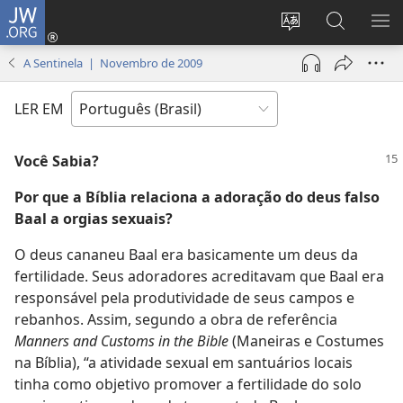
JW.ORG
Log
in
Mudar
Buscar
EXI
(abre
o
no
ME
A Sentinela | Novembro de 2009
nova
idioma
JW.ORG
janela)
do
LER EM
site
Você Sabia?
Por que a Bíblia relaciona a adoração do deus falso
Baal a orgias sexuais?
O deus cananeu Baal era basicamente um deus da
fertilidade. Seus adoradores acreditavam que Baal era
responsável pela produtividade de seus campos e
rebanhos. Assim, segundo a obra de referência
Manners and Customs in the Bible
(Maneiras e Costumes
na Bíblia), “a atividade sexual em santuários locais
tinha como objetivo promover a fertilidade do solo