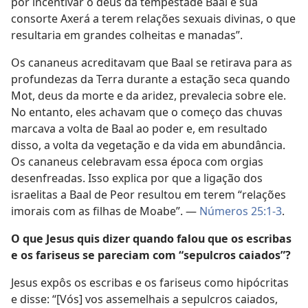
por incentivar o deus da tempestade Baal e sua
consorte Axerá a terem relações sexuais divinas, o que
resultaria em grandes colheitas e manadas”.
Os cananeus acreditavam que Baal se retirava para as
profundezas da Terra durante a estação seca quando
Mot, deus da morte e da aridez, prevalecia sobre ele.
No entanto, eles achavam que o começo das chuvas
marcava a volta de Baal ao poder e, em resultado
disso, a volta da vegetação e da vida em abundância.
Os cananeus celebravam essa época com orgias
desenfreadas. Isso explica por que a ligação dos
israelitas a Baal de Peor resultou em terem “relações
imorais com as filhas de Moabe”. —
Números 25:1-3
.
O que Jesus quis dizer quando falou que os escribas
e os fariseus se pareciam com “sepulcros caiados”?
Jesus expôs os escribas e os fariseus como hipócritas
e disse: “[Vós] vos assemelhais a sepulcros caiados,