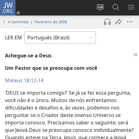
JW.ORG
Log
in
Mudar
Buscar
EXI
(abre
o
no
ME
A Sentinela | Fevereiro de 2008
nova
idioma
JW.ORG
janela)
do
LER EM
site
Achegue-se a Deus
Um Pastor que se preocupa com você
Mateus 18:12-14
‘DEUS se importa comigo?’ Se já se fez essa pergunta,
você não é o único. Muitos de nós enfrentamos
dificuldades e desafios e, às vezes, podemos nos
perguntar se o Criador deste imenso Universo se
importa conosco. Precisamos saber o seguinte: será
que Jeová Deus se preocupa conosco individualmente?
Quando esteve na Terra, Jesus, que conhece a Jeová