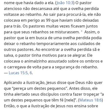
nome que havia dado a ela. (
João 10:3
) O pastor
atencioso não descansava até que a ovelha perdida
voltasse ao rebanho. Ao sair para procurá-la, ele não
colocava em perigo as 99 que haviam sido deixadas
para trás. Os pastores muitas vezes ficavam juntos
para que seus rebanhos se misturassem.
Assim, o
*
pastor que ia em busca de uma ovelha perdida podia
deixar o rebanho temporariamente aos cuidados de
outros pastores. Ao encontrar a ovelha perdida sã e
salva, o pastor tinha motivos para se alegrar. Ele
colocava o animalzinho assustado sobre os ombros e
o carregava de volta para a segurança do rebanho.
—
Lucas 15:5, 6
.
Aplicando a ilustração, Jesus disse que Deus não quer
que “pereça um destes pequenos”. Antes disso, ele
tinha alertado seus discípulos contra fazer tropeçar “a
um destes pequenos que têm fé [nele]”. (
Mateus 18:6
)
Então, o que a ilustração de Jesus nos ensina sobre