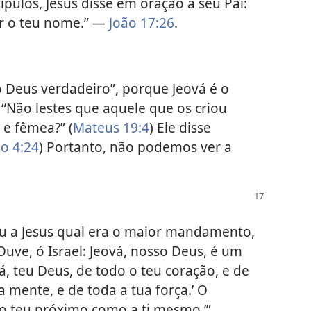
ípulos, Jesus disse em oração a seu Pai:
er o teu nome.” —
João 17:26
.
o Deus verdadeiro”, porque Jeová é o
: “Não lestes que aquele que os criou
 e fêmea?” (
Mateus 19:4
) Ele disse
ão 4:24
) Portanto, não podemos ver a
 a Jesus qual era o maior mandamento,
Ouve, ó Israel: Jeová, nosso Deus, é um
á, teu Deus, de todo o teu coração, e de
a mente, e de toda a tua força.’ O
 o teu próximo como a ti mesmo.’”