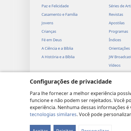
Paz e Felicidade
Séries de Art
Casamento e Família
Revistas
Jovens
Apostilas
Crianças
Programas
Fé em Deus
Índices
A Ciência e a Bíblia
Orientações
A História e a Bíblia
JW Broadcas
Vídeos
Músicas
Configurações de privacidade
Peças Teatra
Leituras Bíb
Para lhe fornecer a melhor experiência possív
funcione e não podem ser rejeitados. Você pod
experiência. Nenhuma dessas informações é ve
tecnologias similares
. Você pode personaliz
Copyright
© 2026 Watch Tower Bible and T