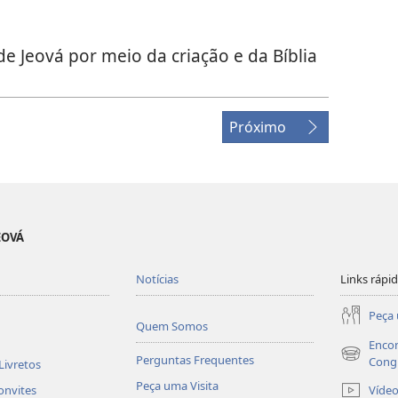
 Jeová por meio da criação e da Bíblia
Próximo
EOVÁ
Notícias
Links rápi
Peça 
Quem Somos
Encon
Perguntas Frequentes
(abre
Cong
Livretos
nova
Peça uma Visita
Víde
onvites
janela)