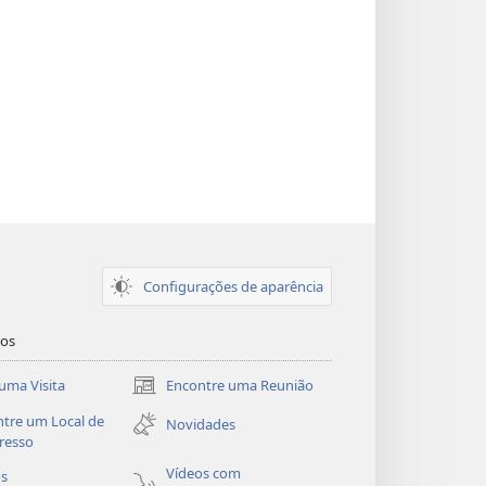
Configurações de aparência
dos
uma Visita
Encontre uma Reunião
(abre
nova
tre um Local de
Novidades
janela)
resso
Vídeos com
os