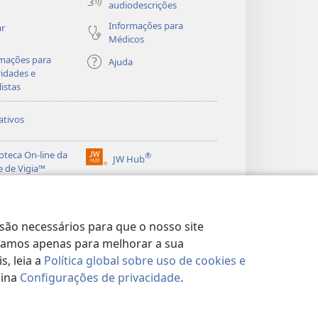
audiodescrições
Informações para
ar
Médicos
mações para
Ajuda
idades e
listas
ativos
ioteca On-line da
®
JW Hub
(abre
e de Vigia™
nova
®
janela)
ibrary
Watchtower Library
 são necessários para que o nosso site
lizamos apenas para melhorar a sua
, leia a
Política global sobre uso de cookies e
gina
Configurações de privacidade
.
DE
|
CONFIGURAÇÕES DE PRIVACIDADE