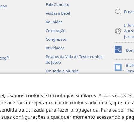
Fale Conosco
igos
Busc
Visitas a Betel
Reuniões
Infor
Celebração
Autor
Jorna
Congressos
Atividades
Don
(abre
Relatos da Vida de Testemunhas
®
ting
nova
de Jeová
janela)
Bibl
(abre
Em Todo o Mundo
Torr
nova
JW L
janela)
is em Áudio
licas Dramatizadas
el, usamos cookies e tecnologias similares. Alguns cookies
e aceitar ou rejeitar o uso de cookies adicionais, que uti
ndida ou utilizada para fazer propaganda. Para saber mais
ar suas configurações a qualquer momento acessando a pá
ract Society of Pennsylvania.
TERMOS DE USO
|
POLÍTICA DE PRIVACIDA