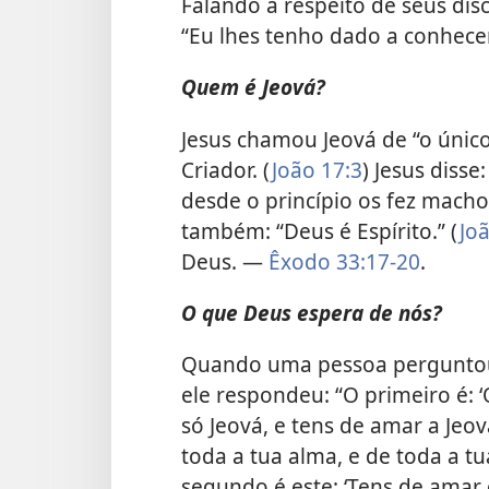
Falando a respeito de seus disc
“Eu lhes tenho dado a conhec
Quem é Jeová?
Jesus chamou Jeová de “o únic
Criador. (
João 17:3
) Jesus disse
desde o princípio os fez macho
também: “Deus é Espírito.” (
Jo
Deus. —
Êxodo 33:17-20
.
O que Deus espera de nós?
Quando uma pessoa perguntou
ele respondeu: “O primeiro é: ‘
só Jeová, e tens de amar a Jeov
toda a tua alma, e de toda a tu
segundo é este: ‘Tens de amar