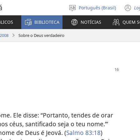
á
Português (Brasil)
Lo
Selecione
(a
o
n
BLICOS
BIBLIOTECA
NOTÍCIAS
QUEM 
idioma
ja
 2008
Sobre o Deus verdadeiro
e. Ele disse: “Portanto, tendes de orar
os céus, santificado seja o teu nome.’”
 nome de Deus é Jeová. (
Salmo 83:18
)