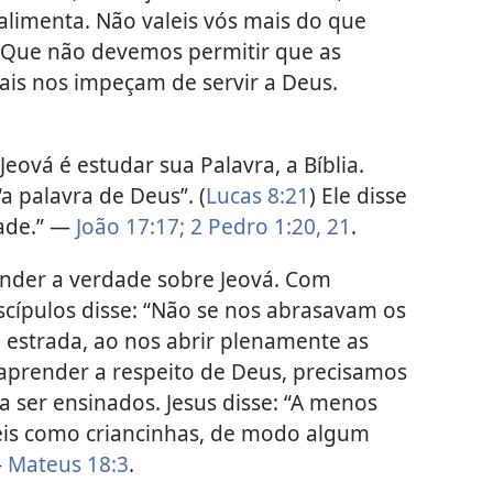
 alimenta. Não valeis vós mais do que
? Que não devemos permitir que as
ais nos impeçam de servir a Deus.
eová é estudar sua Palavra, a Bíblia.
a palavra de Deus”. (
Lucas 8:21
) Ele disse
dade.” —
João 17:17;
2 Pedro 1:20, 21
.
ender a verdade sobre Jeová. Com
iscípulos disse: “Não se nos abrasavam os
 estrada, ao nos abrir plenamente as
 aprender a respeito de Deus, precisamos
a ser ensinados. Jesus disse: “A menos
neis como criancinhas, de modo algum
—
Mateus 18:3
.