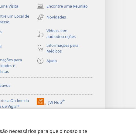
uma Visita
Encontre uma Reunião
(abre
nova
tre um Local de
Novidades
janela)
resso
Vídeos com
os
audiodescrições
Informações para
ar
Médicos
mações para
Ajuda
idades e
listas
ativos
ioteca On-line da
®
JW Hub
(abre
e de Vigia™
nova
®
janela)
ibrary
Watchtower Library
 são necessários para que o nosso site