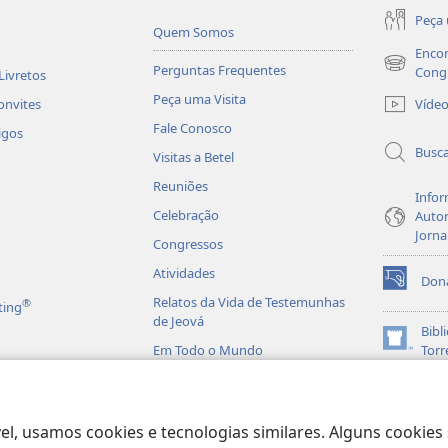
Peça 
Quem Somos
Encon
Perguntas Frequentes
(abre
Cong
Livretos
nova
Peça uma Visita
Víde
onvites
janela)
Fale Conosco
igos
Busc
Visitas a Betel
Reuniões
Infor
Celebração
Autor
Jorna
Congressos
Atividades
Don
(abre
Relatos da Vida de Testemunhas
®
ting
nova
de Jeová
janela)
Bibl
(abre
Em Todo o Mundo
Torr
nova
JW L
janela)
is em Áudio
licas Dramatizadas
el, usamos cookies e tecnologias similares. Alguns cookies