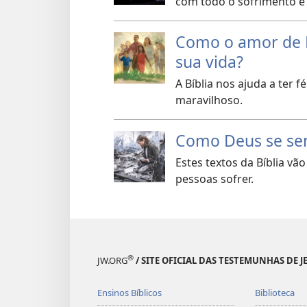
com todo o sofrimento e 
Como o amor de D
sua vida?
A Bíblia nos ajuda a ter
maravilhoso.
Como Deus se sen
Estes textos da Bíblia vã
pessoas sofrer.
®
JW.ORG
/ SITE OFICIAL DAS TESTEMUNHAS DE J
Ensinos Bíblicos
Biblioteca