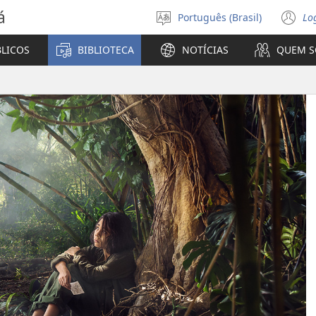
á
Português (Brasil)
Lo
Selecione
(a
o
n
BLICOS
BIBLIOTECA
NOTÍCIAS
QUEM 
idioma
ja