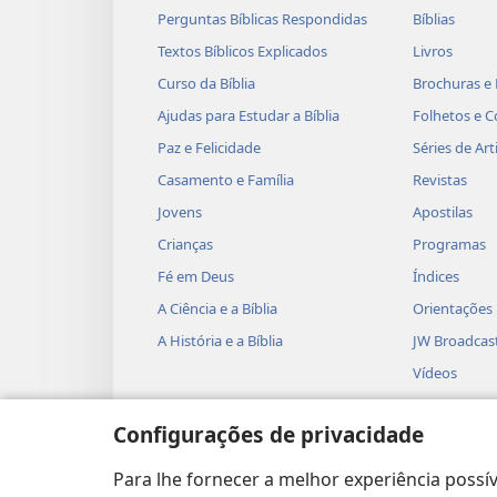
Perguntas Bíblicas Respondidas
Bíblias
Textos Bíblicos Explicados
Livros
Curso da Bíblia
Brochuras e 
Ajudas para Estudar a Bíblia
Folhetos e C
Paz e Felicidade
Séries de Art
Casamento e Família
Revistas
Jovens
Apostilas
Crianças
Programas
Fé em Deus
Índices
A Ciência e a Bíblia
Orientações
A História e a Bíblia
JW Broadcas
Vídeos
Músicas
Configurações de privacidade
Peças Teatra
Leituras Bíb
Para lhe fornecer a melhor experiência possív