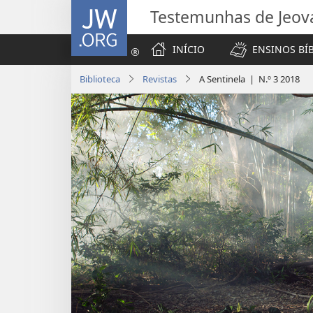
JW.ORG
Testemunhas de Jeov
INÍCIO
ENSINOS BÍ
Biblioteca
Revistas
A Sentinela | N.º 3 2018