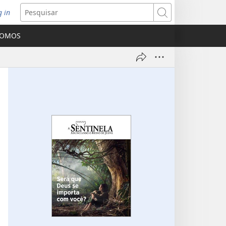
g in
bre
Pesquisar
ova
SOMOS
nela)