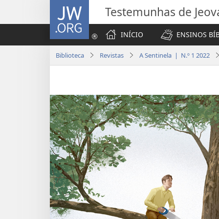
JW.ORG
Testemunhas de Jeov
INÍCIO
ENSINOS BÍ
Biblioteca
Revistas
A Sentinela | N.º 1 2022