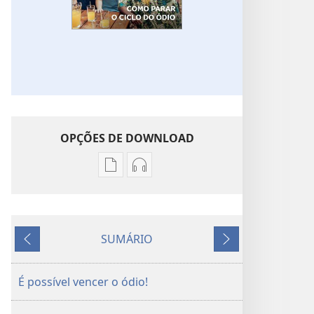
OPÇÕES DE DOWNLOAD
Opções
Opções
de
de
download
download
de
de
SUMÁRIO
publicações
áudio
Anterior
Próximo
A
A
SENTINELA
SENTINELA
É possível vencer o ódio!
Como
Como
parar
parar