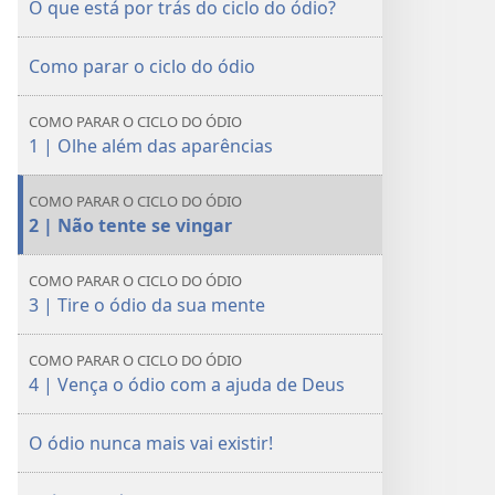
O que está por trás do ciclo do ódio?
o
o
ciclo
ciclo
Como parar o ciclo do ódio
do
do
ódio
ódio
COMO PARAR O CICLO DO ÓDIO
1 | Olhe além das aparências
COMO PARAR O CICLO DO ÓDIO
2 | Não tente se vingar
COMO PARAR O CICLO DO ÓDIO
3 | Tire o ódio da sua mente
COMO PARAR O CICLO DO ÓDIO
4 | Vença o ódio com a ajuda de Deus
O ódio nunca mais vai existir!