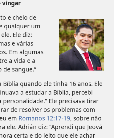
e vingar
to e cheio de
 de qualquer um
le. Ele diz:
mas e várias
ios. Em algumas
tre a vida e a
o de sangue.”
Bíblia quando ele tinha 16 anos. Ele
inuava a estudar a Bíblia, percebi
personalidade.” Ele precisava tirar
arar de resolver os problemas com
ndeu em
Romanos 12:17-19
, sobre não
ra ele. Adrián diz: “Aprendi que Jeová
 hora certa e do jeito que ele achar