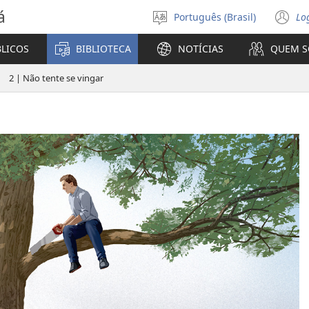
á
Português (Brasil)
Lo
Selecione
(a
o
n
BLICOS
BIBLIOTECA
NOTÍCIAS
QUEM 
idioma
ja
2 | Não tente se vingar