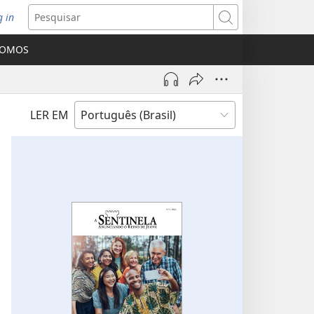
g in
bre
Pesquisar
ova
SOMOS
nela)
LER EM