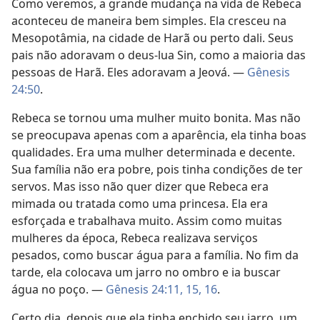
Como veremos, a grande mudança na vida de Rebeca
aconteceu de maneira bem simples. Ela cresceu na
Mesopotâmia, na cidade de Harã ou perto dali. Seus
pais não adoravam o deus-lua Sin, como a maioria das
pessoas de Harã. Eles adoravam a Jeová. —
Gênesis
24:50
.
Rebeca se tornou uma mulher muito bonita. Mas não
se preocupava apenas com a aparência, ela tinha boas
qualidades. Era uma mulher determinada e decente.
Sua família não era pobre, pois tinha condições de ter
servos. Mas isso não quer dizer que Rebeca era
mimada ou tratada como uma princesa. Ela era
esforçada e trabalhava muito. Assim como muitas
mulheres da época, Rebeca realizava serviços
pesados, como buscar água para a família. No fim da
tarde, ela colocava um jarro no ombro e ia buscar
água no poço. —
Gênesis 24:11,
15, 16
.
Certo dia, depois que ela tinha enchido seu jarro, um