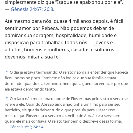
simplesmente diz que “Isaque se apaixonou por ela”.
—
Gênesis 24:67;
26:8
.
Até mesmo para nós, quase 4 mil anos depois, é fácil
sentir amor por Rebeca. Não podemos deixar de
admirar sua coragem, hospitalidade, humildade e
disposição para trabalhar. Todos nós — jovens e
adultos, homens e mulheres, casados e solteiros —
devemos imitar a sua fé!
O dia já estava terminando. O relato não dá a entender que Rebeca
a
ficou horas no poço. Também não indica que sua família estava
dormindo quando ela terminou, nem que alguém foi verificar por que
ela estava demorando tanto.
O relato não menciona o nome de Eliézer, mas pelo visto o servo se
b
refere a ele. Quando Abraão ainda não tinha um filho para ser seu
herdeiro, ele queria deixar tudo o que possuía para Eliézer. Isso
mostra que Eliézer era o servo mais velho de Abraão e o servo em
quem ele mais confiava. O relato também o descreve dessa forma.
—
Gênesis 15:2;
24:2-4
.