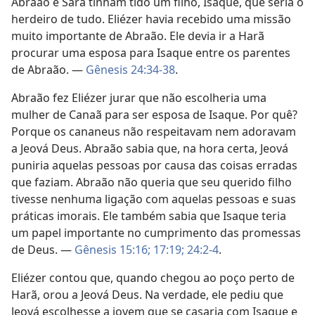
Abraão e Sara tinham tido um filho, Isaque, que seria o
herdeiro de tudo. Eliézer havia recebido uma missão
muito importante de Abraão. Ele devia ir a Harã
procurar uma esposa para Isaque entre os parentes
de Abraão. —
Gênesis 24:34-38
.
Abraão fez Eliézer jurar que não escolheria uma
mulher de Canaã para ser esposa de Isaque. Por quê?
Porque os cananeus não respeitavam nem adoravam
a Jeová Deus. Abraão sabia que, na hora certa, Jeová
puniria aquelas pessoas por causa das coisas erradas
que faziam. Abraão não queria que seu querido filho
tivesse nenhuma ligação com aquelas pessoas e suas
práticas imorais. Ele também sabia que Isaque teria
um papel importante no cumprimento das promessas
de Deus. —
Gênesis 15:16;
17:19;
24:2-4
.
Eliézer contou que, quando chegou ao poço perto de
Harã, orou a Jeová Deus. Na verdade, ele pediu que
Jeová escolhesse a jovem que se casaria com Isaque e