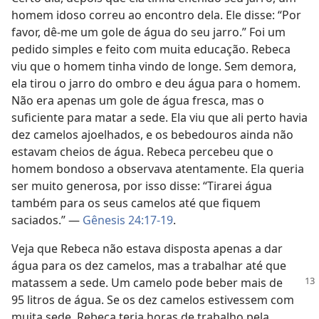
homem idoso correu ao encontro dela. Ele disse: “Por
favor, dê-me um gole de água do seu jarro.” Foi um
pedido simples e feito com muita educação. Rebeca
viu que o homem tinha vindo de longe. Sem demora,
ela tirou o jarro do ombro e deu água para o homem.
Não era apenas um gole de água fresca, mas o
suficiente para matar a sede. Ela viu que ali perto havia
dez camelos ajoelhados, e os bebedouros ainda não
estavam cheios de água. Rebeca percebeu que o
homem bondoso a observava atentamente. Ela queria
ser muito generosa, por isso disse: “Tirarei água
também para os seus camelos até que fiquem
saciados.” —
Gênesis 24:17-19
.
Veja que Rebeca não estava disposta apenas a dar
água para os dez camelos, mas a trabalhar até que
matassem a sede. Um camelo pode beber mais
de
95 litros de água. Se os dez camelos estivessem com
muita sede, Rebeca teria horas de trabalho pela