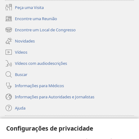
Peça uma Visita
Encontre uma Reunião
(abre
nova
Encontre um Local de Congresso
(abre
janela)
nova
Novidades
janela)
Vídeos
Vídeos com audiodescrições
Buscar
Informações para Médicos
Informações para Autoridades e Jornalistas
Ajuda
Donativos
(abre
Configurações de privacidade
nova
janela)