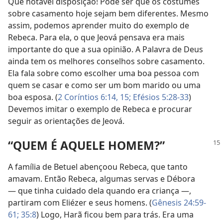
Que notável disposição! Pode ser que os costumes
sobre casamento hoje sejam bem diferentes. Mesmo
assim, podemos aprender muito do exemplo de
Rebeca. Para ela, o que Jeová pensava era mais
importante do que a sua opinião. A Palavra de Deus
ainda tem os melhores conselhos sobre casamento.
Ela fala sobre como escolher uma boa pessoa com
quem se casar e como ser um bom marido ou uma
boa esposa. (
2 Coríntios 6:14, 15;
Efésios 5:28-33
)
Devemos imitar o exemplo de Rebeca e procurar
seguir as orientações de Jeová.
“QUEM É AQUELE HOMEM?”
A família de Betuel abençoou Rebeca, que tanto
amavam. Então Rebeca, algumas servas e Débora
— que tinha cuidado dela quando era criança —,
partiram com Eliézer e seus homens. (
Gênesis 24:59-
61;
35:8
) Logo, Harã ficou bem para trás. Era uma