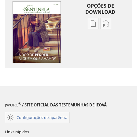
OPÇÕES DE
DOWNLOAD
Opções
Opções
de
de
download
download
de
de
publicações
áudio
A
A
SENTINELA
SENTINELA
A
A
dor
dor
de
de
perder
perder
®
JW.ORG
/ SITE OFICIAL DAS TESTEMUNHAS DE JEOVÁ
alguém
alguém
que
que
Configurações de aparência
amamos
amamos
Links rápidos