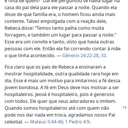
é filha de quem?” Daí ele perguntou se havia lugar na
casa do pai dela para ele passar a noite. Quando ela
disse de que família era, o homem ficou ainda mais
contente. Talvez empolgada com a reação dele,
Rebeca disse: “Temos tanto palha como muita
forragem, e também um lugar para passar a noite.”
Esse era um convite e tanto, visto que havia outras
pessoas com ele. Então ela foi correndo contar à mãe
o que tinha acontecido. —
Gênesis 24:22-28,
32
.
Fica claro que os pais de Rebeca a ensinaram a
mostrar hospitalidade, outra qualidade rara hoje em
dia. Esse é mais um motivo para imitarmos a fé dessa
jovem bondosa. A fé em Deus deve nos motivar a ser
hospitaleiros. Jeová é hospitaleiro, pois é generoso
com todos. Ele quer que seus adoradores o imitem.
Quando somos hospitaleiros
até com quem não
pode nos dar nada em troca, agradamos nosso Pai
celestial. —
Mateus 5:44-46;
1 Pedro 4:9
.