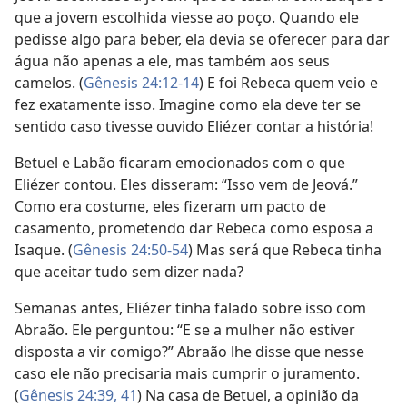
que a jovem escolhida viesse ao poço. Quando ele
pedisse algo para beber, ela devia se oferecer para dar
água não apenas a ele, mas também aos seus
camelos. (
Gênesis 24:12-14
) E foi Rebeca quem veio e
fez exatamente isso. Imagine como ela deve ter se
sentido caso tivesse ouvido Eliézer contar a história!
Betuel e Labão ficaram emocionados com o que
Eliézer contou. Eles disseram: “Isso vem de Jeová.”
Como era costume, eles fizeram um pacto de
casamento, prometendo dar Rebeca como esposa a
Isaque. (
Gênesis 24:50-54
) Mas será que Rebeca tinha
que aceitar tudo sem dizer nada?
Semanas antes, Eliézer tinha falado sobre isso com
Abraão. Ele perguntou: “E se a mulher não estiver
disposta a vir comigo?” Abraão lhe disse que nesse
caso ele não precisaria mais cumprir o juramento.
(
Gênesis 24:39,
41
) Na casa de Betuel, a opinião da