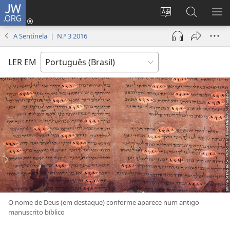
JW.ORG
Log
in
Mudar
Buscar
EXI
(abre
o
no
ME
A Sentinela | N.º 3 2016
nova
idioma
JW.ORG
janela)
do
LER EM
site
O nome de Deus (em destaque) conforme aparece num antigo
manuscrito bíblico