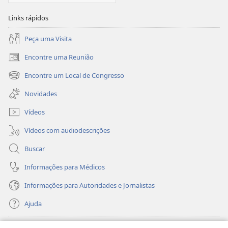
amamos
amamos
Links rápidos
Peça uma Visita
Encontre uma Reunião
(abre
nova
Encontre um Local de Congresso
(abre
janela)
nova
Novidades
janela)
Vídeos
Vídeos com audiodescrições
Buscar
Informações para Médicos
Informações para Autoridades e Jornalistas
Ajuda