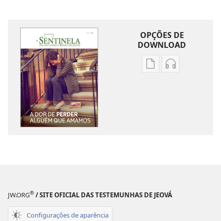
OPÇÕES DE
DOWNLOAD
Opções
Opções
de
de
download
download
de
de
publicações
áudio
A
A
SENTINELA
SENTINELA
A
A
dor
dor
de
de
perder
perder
®
JW.ORG
/ SITE OFICIAL DAS TESTEMUNHAS DE JEOVÁ
alguém
alguém
que
que
Configurações de aparência