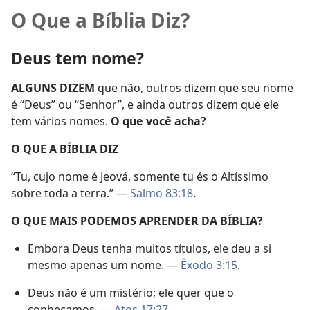
O Que a Bíblia Diz?
Deus tem nome?
ALGUNS DIZEM
que não, outros dizem que seu nome
é “Deus” ou “Senhor”, e ainda outros dizem que ele
tem vários nomes.
O que você acha?
O QUE A BÍBLIA DIZ
“Tu, cujo nome é Jeová, somente tu és o Altíssimo
sobre toda a terra.” —
Salmo 83:18
.
O QUE MAIS PODEMOS APRENDER DA BÍBLIA?
Embora Deus tenha muitos títulos, ele deu a si
mesmo apenas um nome. —
Êxodo 3:15
.
Deus não é um mistério; ele quer que o
conheçamos. —
Atos 17:27
.