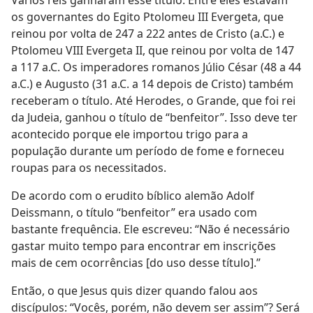
Vários reis ganharam esse título. Entre eles estavam
os governantes do Egito Ptolomeu III Evergeta, que
reinou por volta de 247 a 222 antes de Cristo (a.C.) e
Ptolomeu VIII Evergeta II, que reinou por volta de 147
a 117 a.C. Os imperadores romanos Júlio César (48 a 44
a.C.) e Augusto (31 a.C. a 14 depois de Cristo) também
receberam o título. Até Herodes, o Grande, que foi rei
da Judeia, ganhou o título de “benfeitor”. Isso deve ter
acontecido porque ele importou trigo para a
população durante um período de fome e forneceu
roupas para os necessitados.
De acordo com o erudito bíblico alemão Adolf
Deissmann, o título “benfeitor” era usado com
bastante frequência. Ele escreveu: “Não é necessário
gastar muito tempo para encontrar em inscrições
mais de cem ocorrências [do uso desse título].”
Então, o que Jesus quis dizer quando falou aos
discípulos: “Vocês, porém, não devem ser assim”? Será